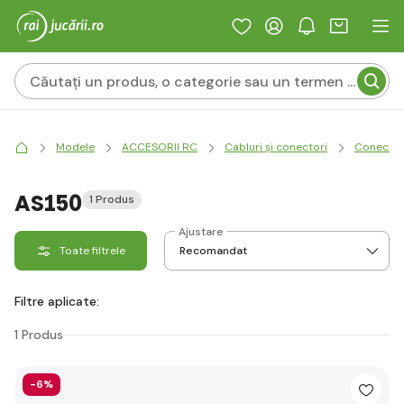
Modele
ACCESORII RC
Cabluri și conectori
Conector
AS150
1 Produs
Ajustare
Toate filtrele
Filtre aplicate:
1 Produs
-6%