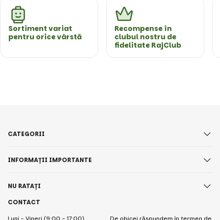
Sortiment variat
Recompense în
pentru orice vârstă
clubul nostru de
fidelitate RajClub
CATEGORII
INFORMAȚII IMPORTANTE
NU RATAȚI
CONTACT
Luni - Vineri (9:00 - 17:00)
De obicei răspundem în termen de