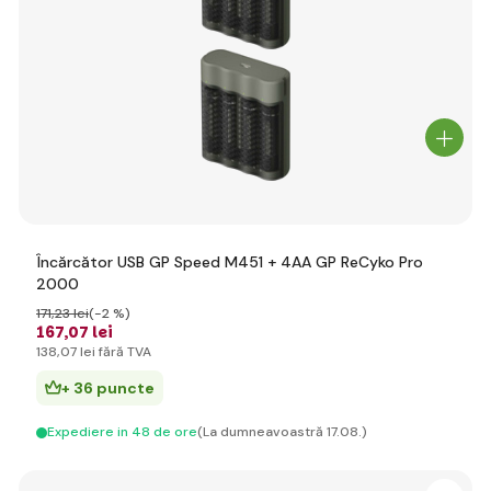
Încărcător USB GP Speed M451 + 4AA GP ReCyko Pro
2000
171
,23 lei
(-2 %)
167
,07 lei
138
,07 lei
fără TVA
+ 36 puncte
Expediere in 48 de ore
(La dumneavoastră 17.08.)