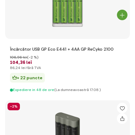
Încărcător USB GP Eco E441 + 4AA GP ReCyko 2100
106
,96 lei
(-2 %)
104
,36 lei
86
,24 lei
fără TVA
+ 22 puncte
Expediere in 48 de ore
(La dumneavoastră 17.08.)
-2%