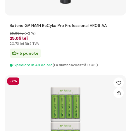
Baterie GP NiMH ReCyko Pro Professional HR06 AA
25
,69 lei
(-2 %)
25
,09 lei
20
,73 lei
fără TVA
+ 5 puncte
Expediere in 48 de ore
(La dumneavoastră 17.08.)
-2%