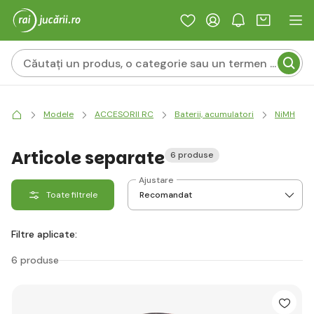
Modele
ACCESORII RC
Baterii, acumulatori
NiMH
Articole separate
6 produse
Ajustare
Toate filtrele
Filtre aplicate:
6 produse