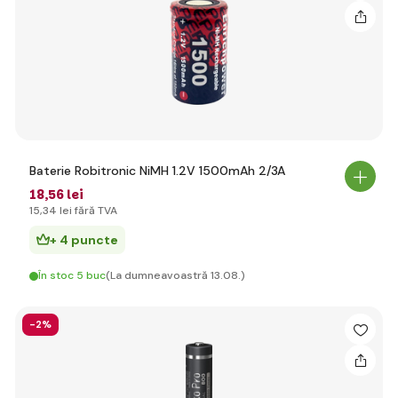
Baterie Robitronic NiMH 1.2V 1500mAh 2/3A
18
,56 lei
15
,34 lei
fără TVA
+ 4 puncte
În stoc 5 buc
(La dumneavoastră 13.08.)
-2%