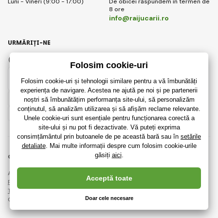
Luni - Vineri (9:00 - 17:00)
De obicei răspundem în termen de
8 ore
info@raijucarii.ro
URMĂRIȚI-NE
Facebook
Instagram
Romanian
© 2018 - 2026 RaiJucării.ro, Toate drepturile rezervate
Această pagină este protejată prin reCAPTCHA și se aplică
Regulile de protecție a datelor personale
companiile Google și ale lor
Termeni și condiții
.
Crearea de magazine online eficiente de la
RIESENIA