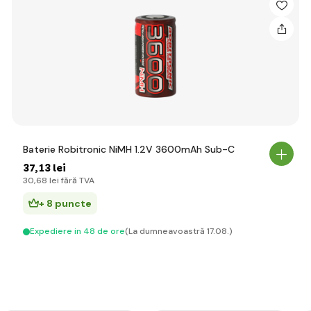
Baterie Robitronic NiMH 1.2V 3600mAh Sub-C
37
,13 lei
30
,68 lei
fără TVA
+ 8 puncte
Expediere in 48 de ore
(La dumneavoastră 17.08.)