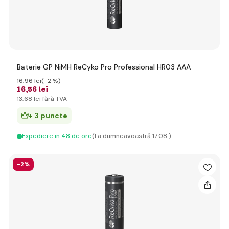
Baterie GP NiMH ReCyko Pro Professional HR03 AAA
16
,96 lei
(-2 %)
16
,56 lei
13
,68 lei
fără TVA
+ 3 puncte
Expediere in 48 de ore
(La dumneavoastră 17.08.)
-2%