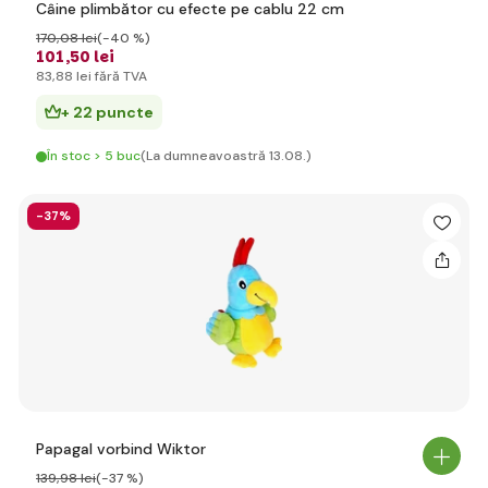
Câine plimbător cu efecte pe cablu 22 cm
170
,08 lei
(-40 %)
101
,50 lei
83
,88 lei
fără TVA
+ 22 puncte
În stoc > 5 buc
(La dumneavoastră 13.08.)
-37%
Papagal vorbind Wiktor
139
,98 lei
(-37 %)