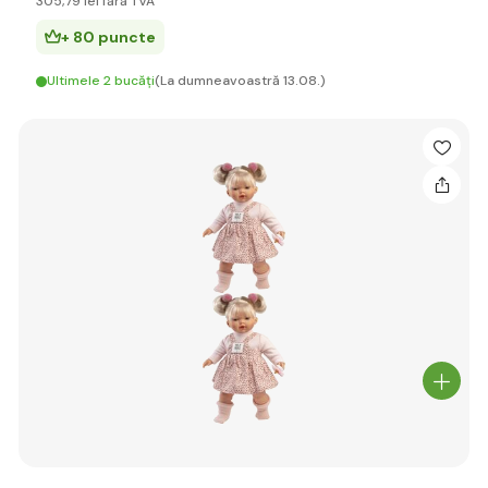
305
,79 lei
fără TVA
+ 80 puncte
Ultimele 2 bucăți
(La dumneavoastră 13.08.)