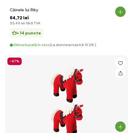
Câinele lui Riky
64
,72 lei
53
,49 lei
fără TVA
+ 14 puncte
Ultima bucată în stoc
(La dumneavoastră 13.08.)
-57%