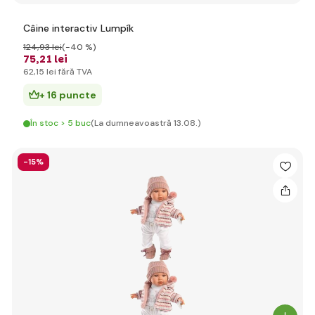
Câine interactiv Lumpík
124
,93 lei
(-40 %)
75
,21 lei
62
,15 lei
fără TVA
+ 16 puncte
În stoc > 5 buc
(La dumneavoastră 13.08.)
-15%