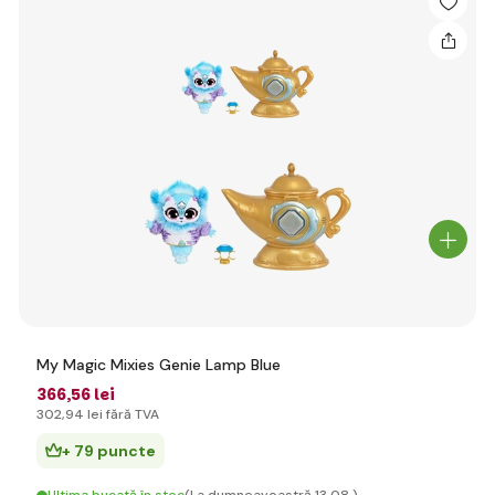
My Magic Mixies Genie Lamp Blue
366
,56 lei
302
,94 lei
fără TVA
+ 79 puncte