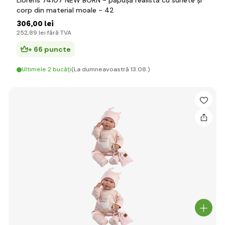
Llorens 74107 NEW BORN - păpușă realistă cu sunete și
corp din material moale - 42
306
,00 lei
252
,89 lei
fără TVA
+ 66 puncte
Ultimele 2 bucăți
(La dumneavoastră 13.08.)