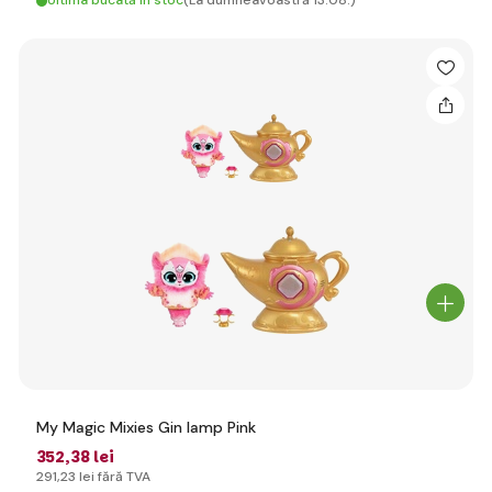
Ultima bucată în stoc
(La dumneavoastră 13.08.)
My Magic Mixies Gin lamp Pink
352
,38 lei
291
,23 lei
fără TVA