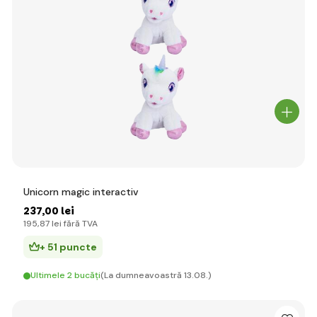
Unicorn magic interactiv
237
,00 lei
195
,87 lei
fără TVA
+ 51 puncte
Ultimele 2 bucăți
(La dumneavoastră 13.08.)