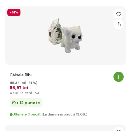
-51%
Câinele Bibi
115
,34 lei
(-51 %)
56
,97 lei
47
,08 lei
fără TVA
+ 12 puncte
Ultimele 3 bucăți
(La dumneavoastră 13.08.)