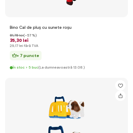
Bino Cal de pluș cu sunete roșu
81
,78 lei
(-57 %)
35
,30 lei
29
,17 lei
fără TVA
+ 7 puncte
În stoc > 5 buc
(La dumneavoastră 13.08.)