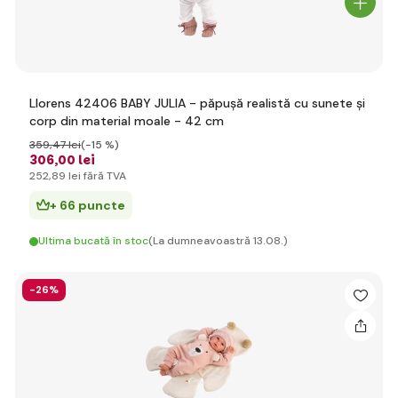
Llorens 42406 BABY JULIA - păpușă realistă cu sunete și
corp din material moale - 42 cm
359
,47 lei
(-15 %)
306
,00 lei
252
,89 lei
fără TVA
+ 66 puncte
Ultima bucată în stoc
(La dumneavoastră 13.08.)
-26%