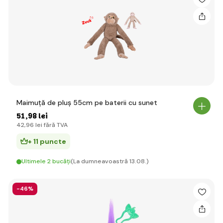
Maimuță de pluș 55cm pe baterii cu sunet
51
,98 lei
42
,96 lei
fără TVA
+ 11 puncte
Ultimele 2 bucăți
(La dumneavoastră 13.08.)
-46%