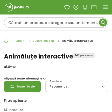
Jucării
Jucării din pluș
Animăluțe interactive
Animăluțe interactive
141 produse
aktivne
Afișează toate informațiile
Ajustare
Toate filtrele
Filtre aplicate:
141 produse