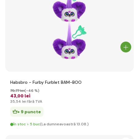
Habsbro - Furby Furblet BAM-BOO
79
,77 lei
(-46 %)
43
,00 lei
35
,54 lei
fără TVA
+ 9 puncte
În stoc > 5 buc
(La dumneavoastră 13.08.)