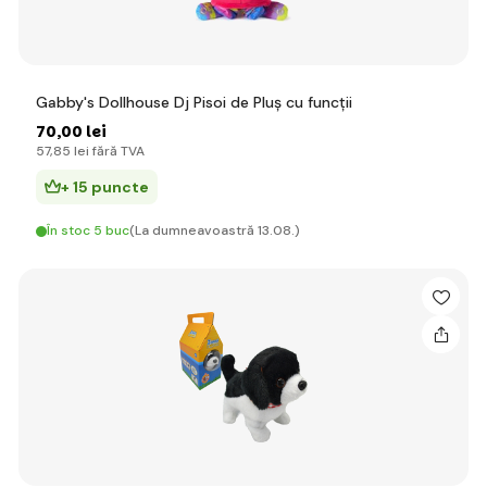
Gabby's Dollhouse Dj Pisoi de Pluș cu funcții
70
,00 lei
57
,85 lei
fără TVA
+ 15 puncte
În stoc 5 buc
(La dumneavoastră 13.08.)