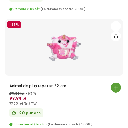
Ultimele 2 bucăți
(La dumneavoastră 13.08.)
-65%
Animal de pluș repetat 22 cm
271
,83 lei
(-65 %)
93
,84 lei
77
,55 lei
fără TVA
+ 20 puncte
Ultima bucată în stoc
(La dumneavoastră 13.08.)