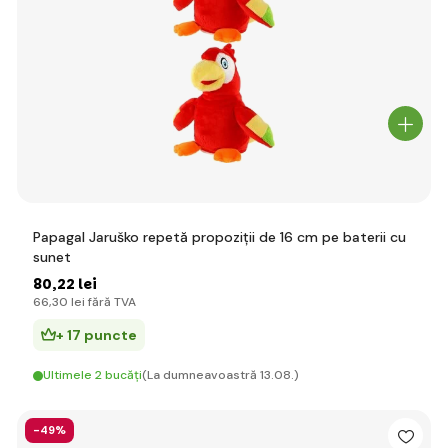
Papagal Jaruško repetă propoziții de 16 cm pe baterii cu
sunet
80
,22 lei
66
,30 lei
fără TVA
+ 17 puncte
Ultimele 2 bucăți
(La dumneavoastră 13.08.)
-49%