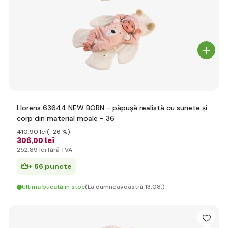
Llorens 63644 NEW BORN - păpușă realistă cu sunete și
corp din material moale - 36
410
,90 lei
(-26 %)
306
,00 lei
252
,89 lei
fără TVA
+ 66 puncte
Ultima bucată în stoc
(La dumneavoastră 13.08.)