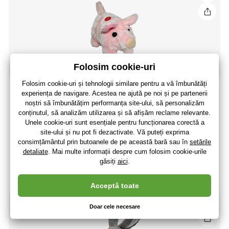
PLYŠÁKOV - Porcul Pepík
99
,09 lei
(-49 %)
50
,94 lei
42
,10 lei
fără TVA
+ 11 puncte
Ultima bucată în stoc
(La dumneavoastră 13.08.)
-56%