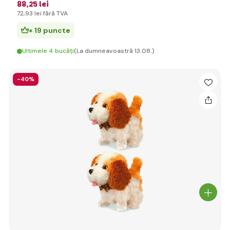
88
,25 lei
72
,93 lei
fără TVA
+ 19 puncte
Ultimele 4 bucăți
(La dumneavoastră 13.08.)
-40%