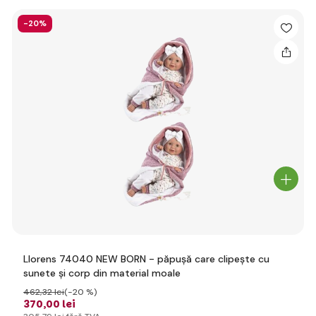
-20%
Llorens 74040 NEW BORN - păpușă care clipește cu
sunete și corp din material moale
462
,32 lei
(-20 %)
370
,00 lei