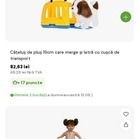
Cățeluș de pluș 19cm care merge și latră cu cușcă de
transport
82
,63 lei
68
,29 lei
fără TVA
+ 17 puncte
Ultimele 2 bucăți
(La dumneavoastră 13.08.)