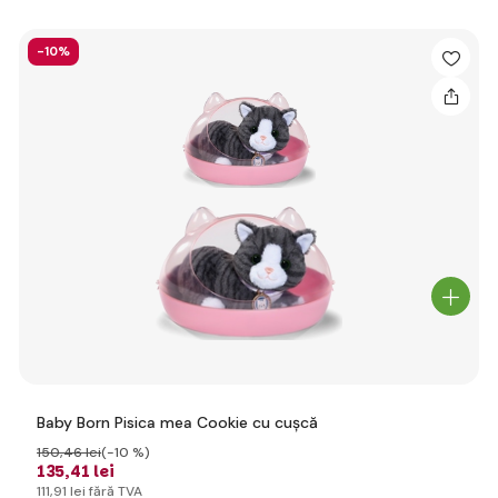
-10%
Baby Born Pisica mea Cookie cu cușcă
150
,46 lei
(-10 %)
135
,41 lei
111
,91 lei
fără TVA