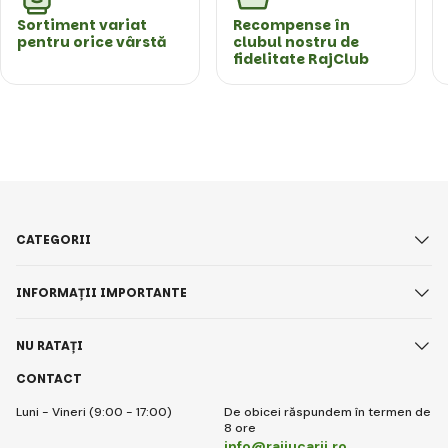
Sortiment variat
Recompense în
pentru orice vârstă
clubul nostru de
fidelitate RajClub
CATEGORII
INFORMAȚII IMPORTANTE
NU RATAȚI
CONTACT
Luni - Vineri (9:00 - 17:00)
De obicei răspundem în termen de
8 ore
info@raijucarii.ro