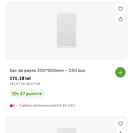
Sac de pește 200*500mm - 250 buc
171
,18 lei
141
,47 lei
fără TVA
+ 37 puncte
3 - 7 zile
(La dumneavoastră 20.08.)