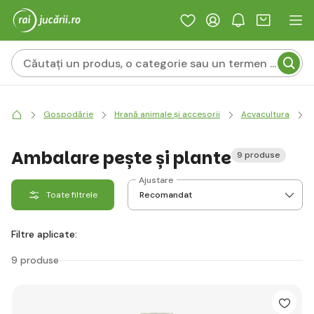
Gospodărie
Hrană animale și accesorii
Acvacultura
Ambalare pește și plante
9 produse
Ajustare
Toate filtrele
Filtre aplicate:
9 produse