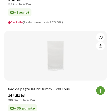
5
,27 lei
fără TVA
+ 1 punct
3 - 7 zile
(La dumneavoastră 20.08.)
Sac de pește 160*500mm - 250 buc
164
,61 lei
136
,04 lei
fără TVA
+ 35 puncte