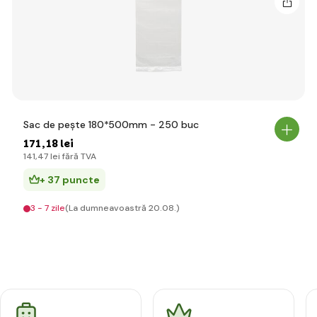
Sac de pește 180*500mm - 250 buc
171
,18 lei
141
,47 lei
fără TVA
+ 37 puncte
3 - 7 zile
(La dumneavoastră 20.08.)