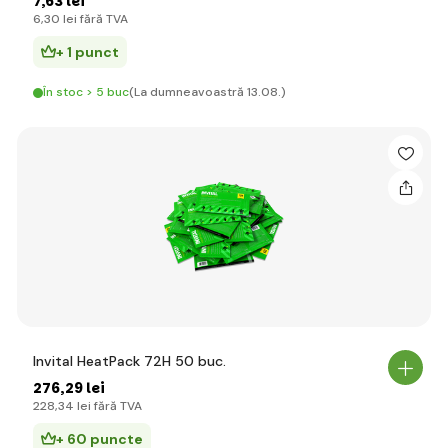
7
,63 lei
6
,30 lei
fără TVA
+ 1 punct
În stoc > 5 buc
(La dumneavoastră 13.08.)
Invital HeatPack 72H 50 buc.
276
,29 lei
228
,34 lei
fără TVA
+ 60 puncte