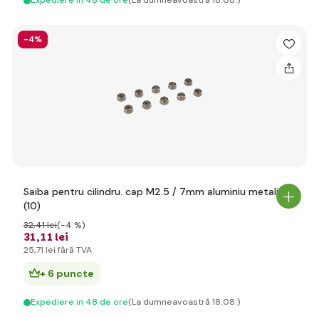
Expediere in 48 de ore
(La dumneavoastră 18.08.)
-4%
Saiba pentru cilindru. cap M2.5 / 7mm aluminiu metalic
(10)
32
,41 lei
(-4 %)
31
,11 lei
25
,71 lei
fără TVA
+ 6 puncte
Expediere in 48 de ore
(La dumneavoastră 18.08.)