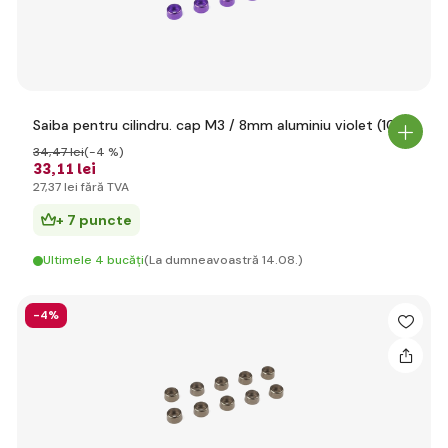
Saiba pentru cilindru. cap M3 / 8mm aluminiu violet (10)
34
,47 lei
(-4 %)
33
,11 lei
27
,37 lei
fără TVA
+ 7 puncte
Ultimele 4 bucăți
(La dumneavoastră 14.08.)
-4%