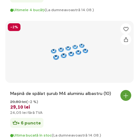
Ultimele 4 bucăți
(La dumneavoastră 14.08.)
-2%
Mașină de spălat șurub M4 aluminiu albastru (10)
29
,80 lei
(-2 %)
29
,10 lei
24
,05 lei
fără TVA
+ 6 puncte
Ultima bucată în stoc
(La dumneavoastră 14.08.)