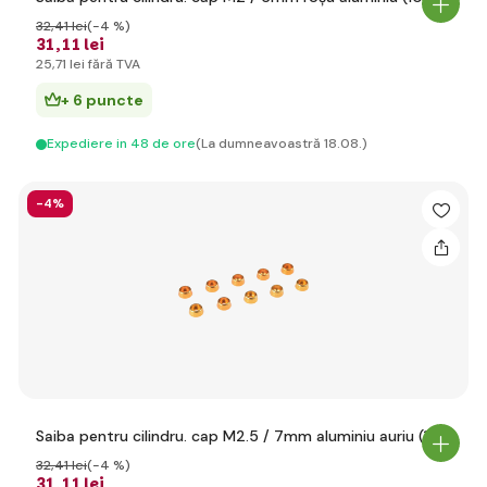
32
,41 lei
(-4 %)
31
,11 lei
25
,71 lei
fără TVA
+ 6 puncte
Expediere in 48 de ore
(La dumneavoastră 18.08.)
-4%
Saiba pentru cilindru. cap M2.5 / 7mm aluminiu auriu (10)
32
,41 lei
(-4 %)
31
,11 lei