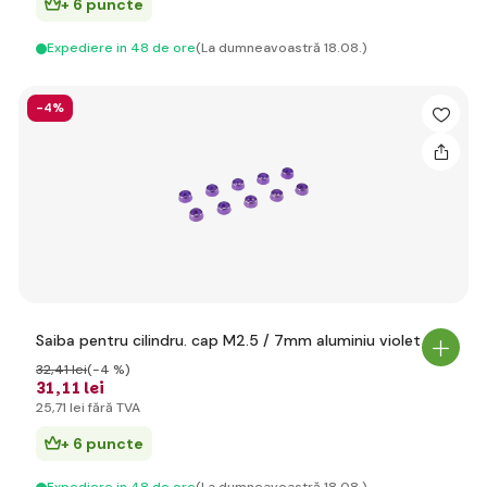
+ 6 puncte
Expediere in 48 de ore
(La dumneavoastră 18.08.)
-4%
Saiba pentru cilindru. cap M2.5 / 7mm aluminiu violet (10)
32
,41 lei
(-4 %)
31
,11 lei
25
,71 lei
fără TVA
+ 6 puncte