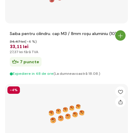
Saiba pentru cilindru. cap M3 / 8mm roșu aluminiu (10)
34
,47 lei
(-4 %)
33
,11 lei
27
,37 lei
fără TVA
+ 7 puncte
Expediere in 48 de ore
(La dumneavoastră 18.08.)
-4%