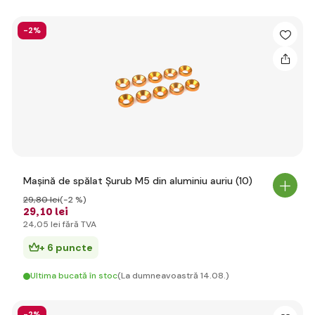
-2%
Mașină de spălat Șurub M5 din aluminiu auriu (10)
29
,80 lei
(-2 %)
29
,10 lei
24
,05 lei
fără TVA
+ 6 puncte
Ultima bucată în stoc
(La dumneavoastră 14.08.)
-2%