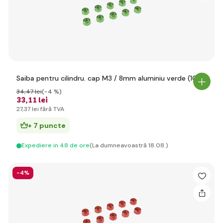
Saiba pentru cilindru. cap M3 / 8mm aluminiu verde (10)
34
,47 lei
(-4 %)
33
,11 lei
27
,37 lei
fără TVA
+ 7 puncte
Expediere in 48 de ore
(La dumneavoastră 18.08.)
-4%