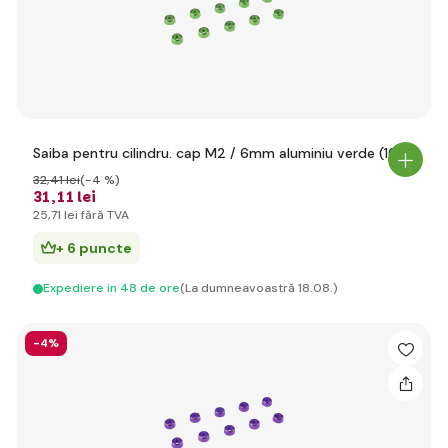
Saiba pentru cilindru. cap M2 / 6mm aluminiu verde (10)
32
,41 lei
(-4 %)
31
,11 lei
25
,71 lei
fără TVA
+ 6 puncte
Expediere in 48 de ore
(La dumneavoastră 18.08.)
-4%