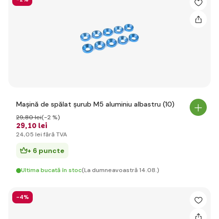
Mașină de spălat șurub M5 aluminiu albastru (10)
29
,80 lei
(-2 %)
29
,10 lei
24
,05 lei
fără TVA
+ 6 puncte
Ultima bucată în stoc
(La dumneavoastră 14.08.)
-4%