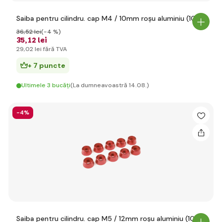
Saiba pentru cilindru. cap M4 / 10mm roșu aluminiu (10)
36
,52 lei
(-4 %)
35
,12 lei
29
,02 lei
fără TVA
+ 7 puncte
Ultimele 3 bucăți
(La dumneavoastră 14.08.)
-4%
Saiba pentru cilindru. cap M5 / 12mm roșu aluminiu (10)