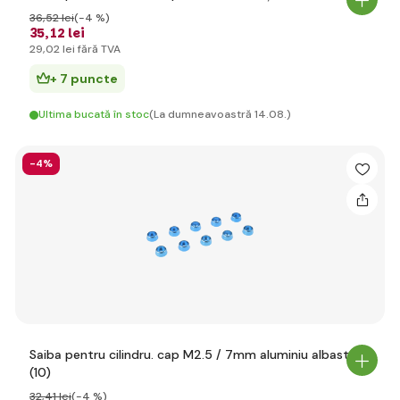
36
,52 lei
(-4 %)
35
,12 lei
29
,02 lei
fără TVA
+ 7 puncte
Ultima bucată în stoc
(La dumneavoastră 14.08.)
-4%
Saiba pentru cilindru. cap M2.5 / 7mm aluminiu albastru
(10)
32
,41 lei
(-4 %)