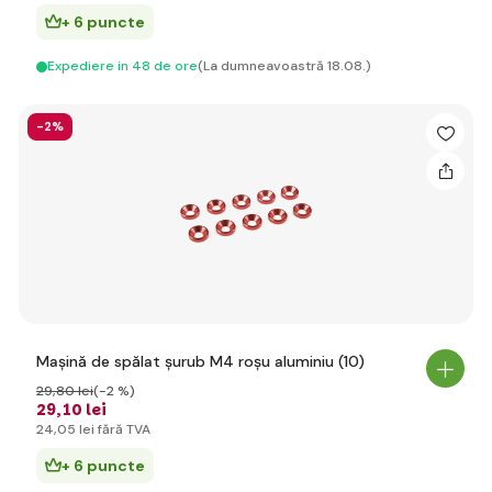
+ 6 puncte
Expediere in 48 de ore
(La dumneavoastră 18.08.)
-2%
Mașină de spălat șurub M4 roșu aluminiu (10)
29
,80 lei
(-2 %)
29
,10 lei
24
,05 lei
fără TVA
+ 6 puncte