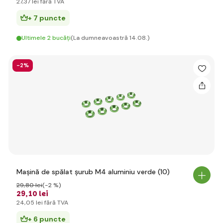
27
,37 lei
fără TVA
+ 7 puncte
Ultimele 2 bucăți
(La dumneavoastră 14.08.)
-2%
Mașină de spălat șurub M4 aluminiu verde (10)
29
,80 lei
(-2 %)
29
,10 lei
24
,05 lei
fără TVA
+ 6 puncte