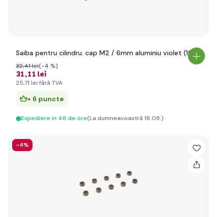
Saiba pentru cilindru. cap M2 / 6mm aluminiu violet (10)
32
,41 lei
(-4 %)
31
,11 lei
25
,71 lei
fără TVA
+ 6 puncte
Expediere in 48 de ore
(La dumneavoastră 18.08.)
-4%