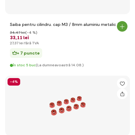
Saiba pentru cilindru. cap M3 / 8mm aluminiu metalic (10)
34
,47 lei
(-4 %)
33
,11 lei
27
,37 lei
fără TVA
+ 7 puncte
În stoc 5 buc
(La dumneavoastră 14.08.)
-4%