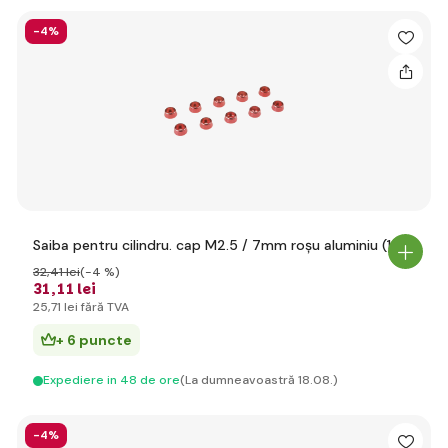
-4%
Saiba pentru cilindru. cap M2.5 / 7mm roșu aluminiu (10)
32
,41 lei
(-4 %)
31
,11 lei
25
,71 lei
fără TVA
+ 6 puncte
Expediere in 48 de ore
(La dumneavoastră 18.08.)
-4%