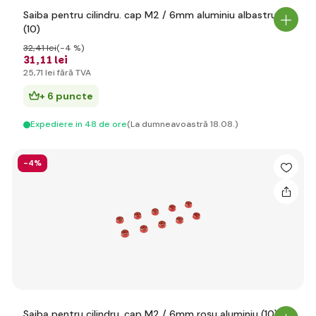
Saiba pentru cilindru. cap M2 / 6mm aluminiu albastru
(10)
32
,41 lei
(-4 %)
31
,11 lei
25
,71 lei
fără TVA
+ 6 puncte
Expediere in 48 de ore
(La dumneavoastră 18.08.)
-4%
Saiba pentru cilindru. cap M2 / 6mm roșu aluminiu (10)