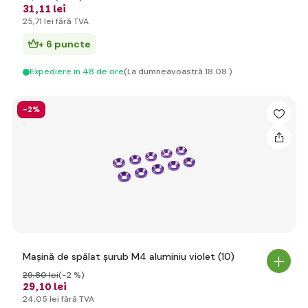
31
,11 lei
25
,71 lei
fără TVA
+ 6 puncte
Expediere in 48 de ore
(La dumneavoastră 18.08.)
-2%
Mașină de spălat șurub M4 aluminiu violet (10)
29
,80 lei
(-2 %)
29
,10 lei
24
,05 lei
fără TVA