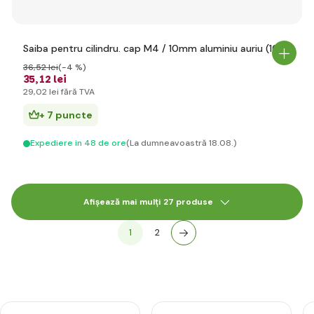
Saiba pentru cilindru. cap M4 / 10mm aluminiu auriu (10)
36
,52 lei
(-4 %)
35
,12 lei
29
,02 lei
fără TVA
+ 7 puncte
Expediere in 48 de ore
(La dumneavoastră 18.08.)
Afișează mai mulți 27 produse
1
2