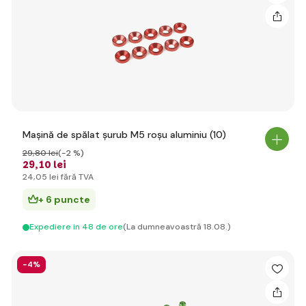
Mașină de spălat șurub M5 roșu aluminiu (10)
29
,80 lei
(-2 %)
29
,10 lei
24
,05 lei
fără TVA
+ 6 puncte
Expediere in 48 de ore
(La dumneavoastră 18.08.)
-4%