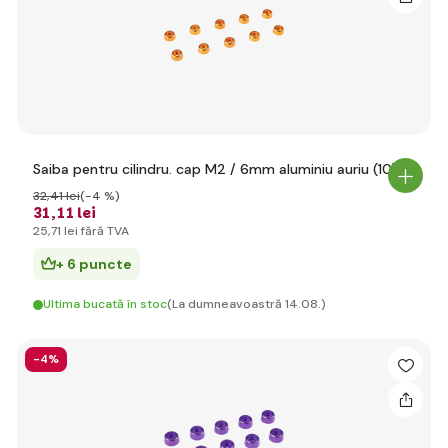
Saiba pentru cilindru. cap M2 / 6mm aluminiu auriu (10)
32
,41 lei
(-4 %)
31
,11 lei
25
,71 lei
fără TVA
+ 6 puncte
Ultima bucată în stoc
(La dumneavoastră 14.08.)
-4%