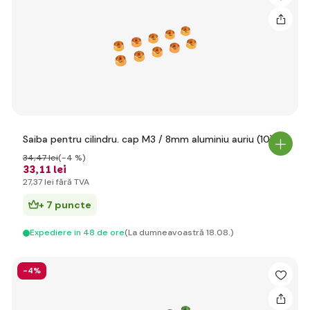
Saiba pentru cilindru. cap M3 / 8mm aluminiu auriu (10)
34
,47 lei
(-4 %)
33
,11 lei
27
,37 lei
fără TVA
+ 7 puncte
Expediere in 48 de ore
(La dumneavoastră 18.08.)
-4%