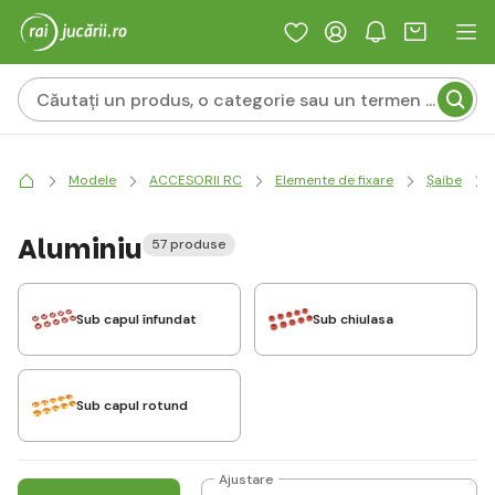
Modele
ACCESORII RC
Elemente de fixare
Șaibe
Aluminiu
57 produse
Sub capul înfundat
Sub chiulasa
Sub capul rotund
Ajustare