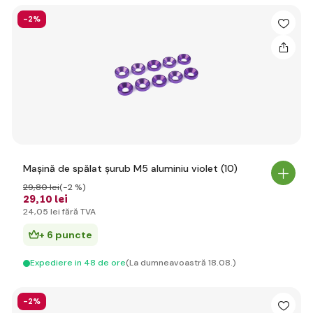
-2%
Mașină de spălat șurub M5 aluminiu violet (10)
29
,80 lei
(-2 %)
29
,10 lei
24
,05 lei
fără TVA
+ 6 puncte
Expediere in 48 de ore
(La dumneavoastră 18.08.)
-2%