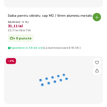
Saiba pentru cilindru. cap M2 / 6mm aluminiu metalic (10)
32
,41 lei
(-4 %)
31
,11 lei
25
,71 lei
fără TVA
+ 6 puncte
Expediere in 48 de ore
(La dumneavoastră 18.08.)
-4%