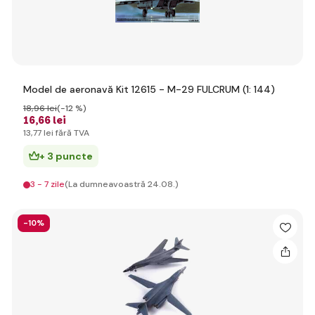
Model de aeronavă Kit 12615 - M-29 FULCRUM (1: 144)
18
,96 lei
(-12 %)
16
,66 lei
13
,77 lei
fără TVA
+ 3 puncte
3 - 7 zile
(La dumneavoastră 24.08.)
-10%