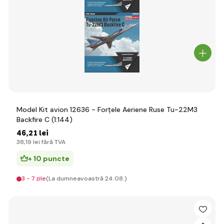
Model Kit avion 12636 - Forțele Aeriene Ruse Tu-22M3
Backfire C (1:144)
46
,21 lei
38
,19 lei
fără TVA
+ 10 puncte
3 - 7 zile
(La dumneavoastră 24.08.)