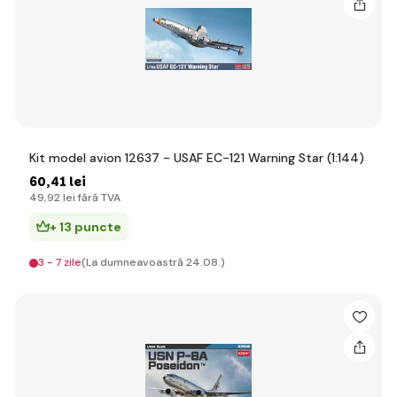
Kit model avion 12637 - USAF EC-121 Warning Star (1:144)
60
,41 lei
49
,92 lei
fără TVA
+ 13 puncte
3 - 7 zile
(La dumneavoastră 24.08.)