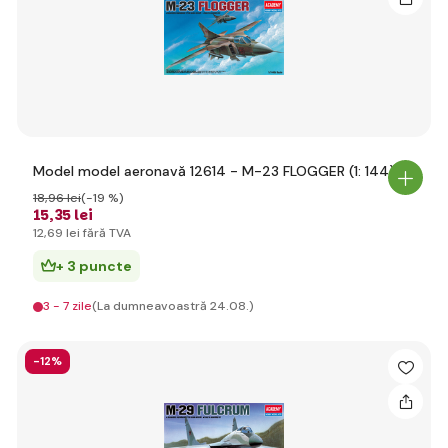
Model model aeronavă 12614 - M-23 FLOGGER (1: 144)
18
,96 lei
(-19 %)
15
,35 lei
12
,69 lei
fără TVA
+ 3 puncte
3 - 7 zile
(La dumneavoastră 24.08.)
-12%