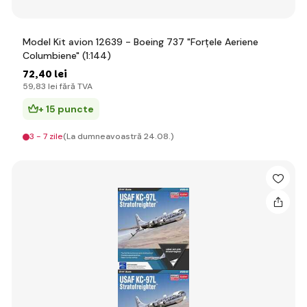
Model Kit avion 12639 - Boeing 737 "Forțele Aeriene
Columbiene" (1:144)
72
,40 lei
59
,83 lei
fără TVA
+ 15 puncte
3 - 7 zile
(La dumneavoastră 24.08.)