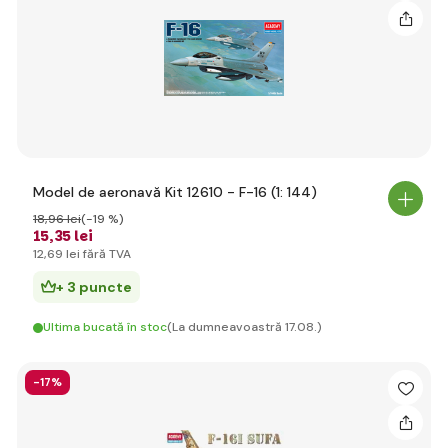
Model de aeronavă Kit 12610 - F-16 (1: 144)
18
,96 lei
(-19 %)
15
,35 lei
12
,69 lei
fără TVA
+ 3 puncte
Ultima bucată în stoc
(La dumneavoastră 17.08.)
-17%