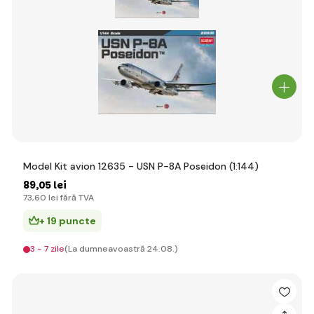
Model Kit avion 12635 - USN P-8A Poseidon (1:144)
89
,05 lei
73
,60 lei
fără TVA
+ 19 puncte
3 - 7 zile
(La dumneavoastră 24.08.)