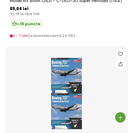
Model Kit avion 12631 - C-130J-30 Super Hercules (1:144)
85
,64 lei
70
,78 lei
fără TVA
+ 18 puncte
3 - 7 zile
(La dumneavoastră 24.08.)