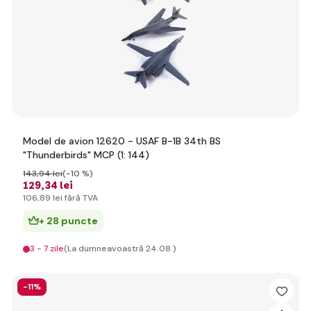
Model de avion 12620 - USAF B-1B 34th BS
"Thunderbirds" MCP (1: 144)
143
,94 lei
(-10 %)
129
,34 lei
106
,89 lei
fără TVA
+ 28 puncte
3 - 7 zile
(La dumneavoastră 24.08.)
-11%