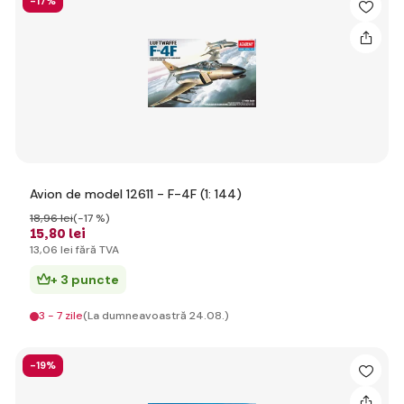
-17%
Avion de model 12611 - F-4F (1: 144)
18
,96 lei
(-17 %)
15
,80 lei
13
,06 lei
fără TVA
+ 3 puncte
3 - 7 zile
(La dumneavoastră 24.08.)
-19%