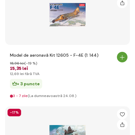
Model de aeronavă Kit 12605 - F-4E (1: 144)
18
,96 lei
(-19 %)
15
,35 lei
12
,69 lei
fără TVA
+ 3 puncte
3 - 7 zile
(La dumneavoastră 24.08.)
-17%