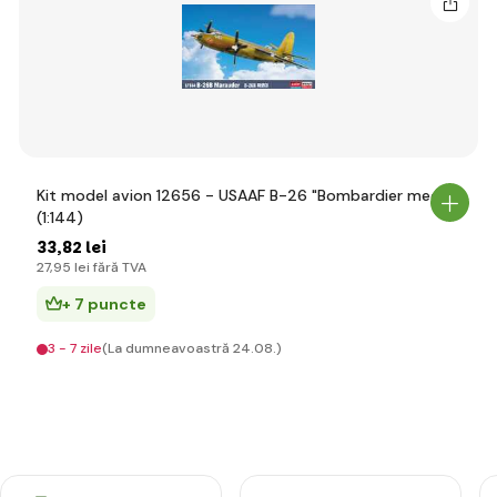
Kit model avion 12656 - USAAF B-26 "Bombardier mediu"
(1:144)
33
,82 lei
27
,95 lei
fără TVA
+ 7 puncte
3 - 7 zile
(La dumneavoastră 24.08.)