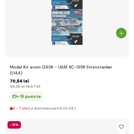
Model Kit avion 12638 - USAF KC-135R Stratotanker
(1:144)
70
,64 lei
58
,38 lei
fără TVA
+ 15 puncte
3 - 7 zile
(La dumneavoastră 24.08.)
-19%