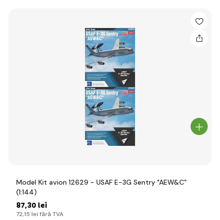
Model Kit avion 12629 - USAF E-3G Sentry "AEW&C"
(1:144)
87
,30 lei
72
,15 lei
fără TVA