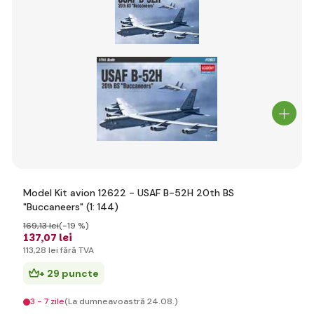
Model Kit avion 12622 - USAF B-52H 20th BS
"Buccaneers" (1: 144)
169
,13 lei
(-19 %)
137
,07 lei
113
,28 lei
fără TVA
+ 29 puncte
3 - 7 zile
(La dumneavoastră 24.08.)