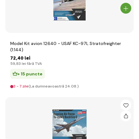
Model Kit avion 12640 - USAF KC-97L Stratofreighter
(1:144)
72
,40 lei
59
,83 lei
fără TVA
+ 15 puncte
3 - 7 zile
(La dumneavoastră 24.08.)