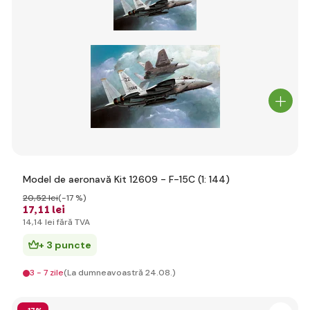
Model de aeronavă Kit 12609 - F-15C (1: 144)
20
,52 lei
(-17 %)
17
,11 lei
14
,14 lei
fără TVA
+ 3 puncte
3 - 7 zile
(La dumneavoastră 24.08.)