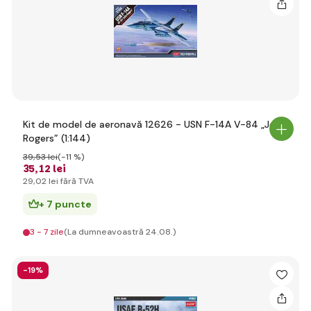
Kit de model de aeronavă 12626 - USN F-14A V-84 „Jolly
Rogers” (1:144)
39
,53 lei
(-11 %)
35
,12 lei
29
,02 lei
fără TVA
+ 7 puncte
3 - 7 zile
(La dumneavoastră 24.08.)
-19%