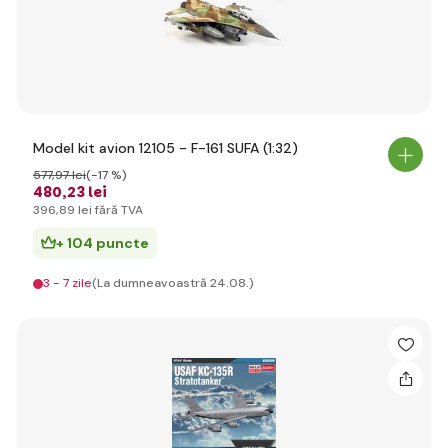
Model kit avion 12105 - F-161 SUFA (1:32)
577
,97 lei
(-17 %)
480
,23 lei
396
,89 lei
fără TVA
+ 104 puncte
3 - 7 zile
(La dumneavoastră 24.08.)