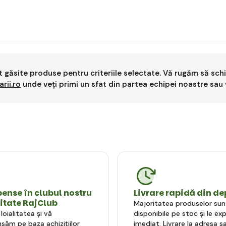
t găsite produse pentru criteriile selectate. Vă rugăm să schim
rii.ro
unde veți primi un sfat din partea echipei noastre sau 
nse în clubul nostru
Livrare rapidă din de
litate RajClub
Majoritatea produselor sun
oialitatea și vă
disponibile pe stoc și le e
ăm pe baza achizițiilor
imediat. Livrare la adresa sa