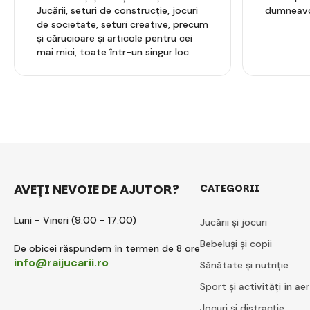
Jucării, seturi de construcție, jocuri
dumneavo
de societate, seturi creative, precum
și cărucioare și articole pentru cei
mai mici, toate într-un singur loc.
AVEȚI NEVOIE DE AJUTOR?
CATEGORII
Luni - Vineri (9:00 - 17:00)
Jucării și jocuri
Bebeluși și copii
De obicei răspundem în termen de 8 ore
info@raijucarii.ro
Sănătate și nutriție
Sport și activități în aer
Jocuri și distracție