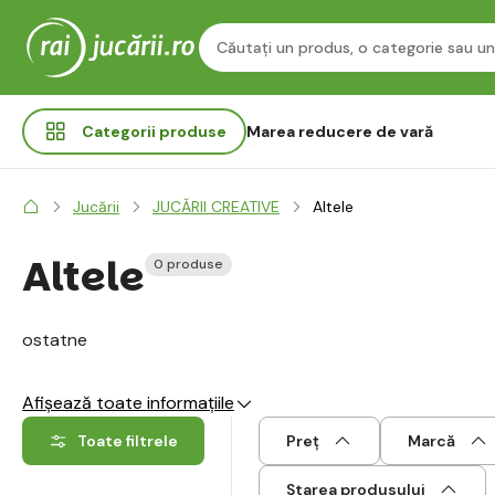
Categorii
produse
Marea reducere de vară
Jucării
JUCĂRII CREATIVE
Altele
Altele
0 produse
ostatne
Afișează toate informațiile
Toate filtrele
Preț
Marcă
Starea produsului