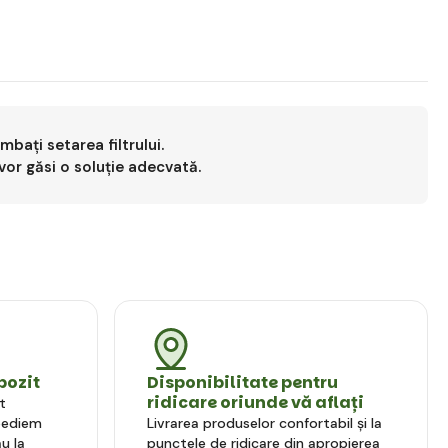
bați setarea filtrului.
vor găsi o soluție adecvată.
pozit
Disponibilitate pentru
ridicare oriunde vă aflați
t
xpediem
Livrarea produselor confortabil și la
u la
punctele de ridicare din apropierea