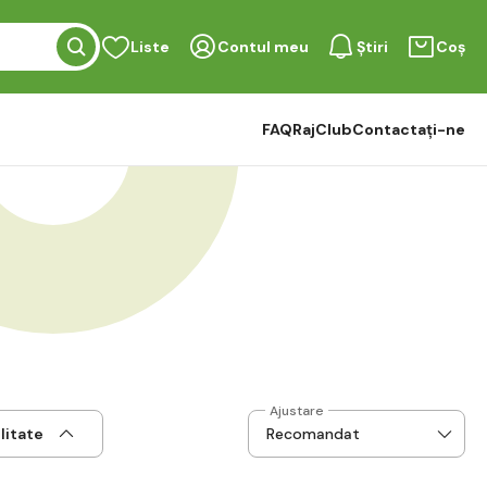
Liste
Contul meu
Știri
Coș
FAQ
RajClub
Contactați-ne
Ajustare
litate