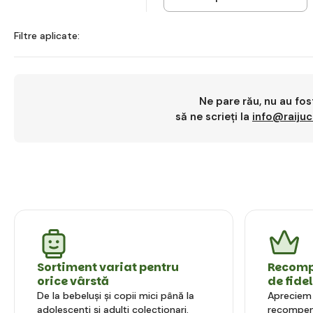
Filtre aplicate:
Ne pare rău, nu au fos
să ne scrieți la
info@raijuca
Sortiment variat pentru
Recompe
orice vârstă
de fide
De la bebeluși și copii mici până la
Apreciem l
adolescenți și adulți colecționari.
recompens