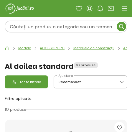
Modele
ACCESORII RC
Materiale de construcții
Adezi
Al doilea standard
10 produse
Ajustare
Toate filtrele
Filtre aplicate:
10 produse