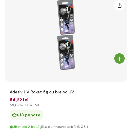
Adeziv UV Roket 5g cu breloc UV
64
,22 lei
53
,07 lei
fără TVA
+ 13 puncte
Ultimele 2 bucăți
(La dumneavoastră 13.08.)