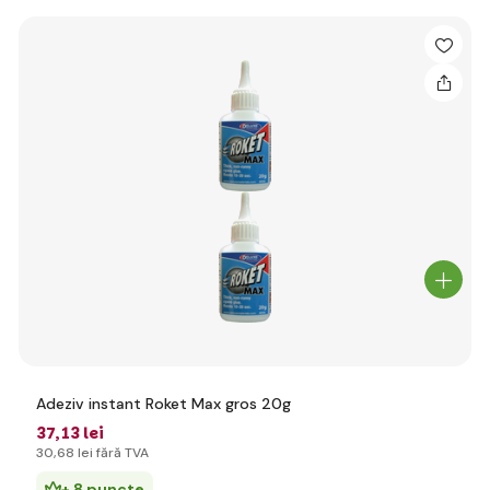
Adeziv instant Roket Max gros 20g
37
,13 lei
30
,68 lei
fără TVA
+ 8 puncte