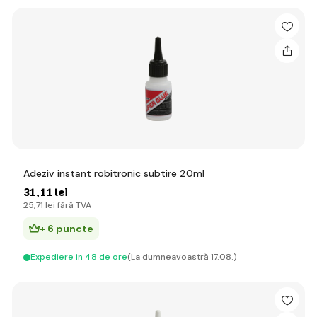
Adeziv instant robitronic subtire 20ml
31
,11 lei
25
,71 lei
fără TVA
+ 6 puncte
Expediere in 48 de ore
(La dumneavoastră 17.08.)