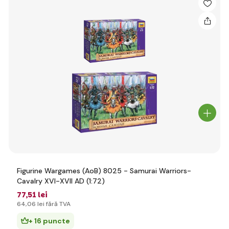
Figurine Wargames (AoB) 8025 - Samurai Warriors-
Cavalry XVI-XVII AD (1:72)
77
,51 lei
64
,06 lei
fără TVA
+ 16 puncte