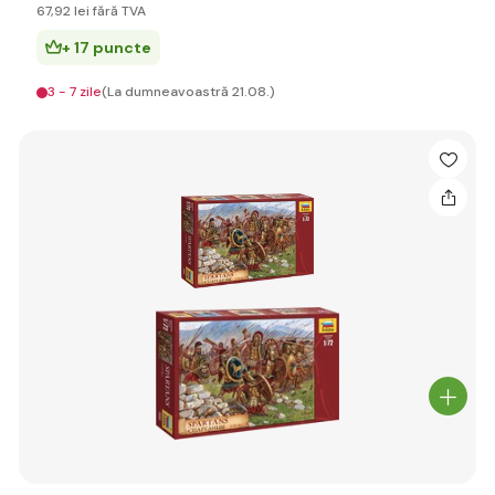
67
,92 lei
fără TVA
+ 17 puncte
3 - 7 zile
(La dumneavoastră 21.08.)