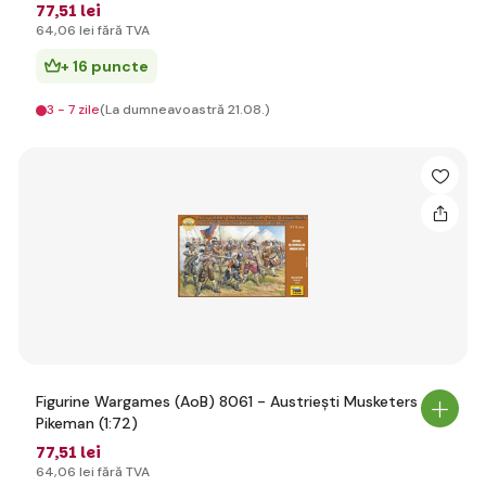
77
,51 lei
64
,06 lei
fără TVA
+ 16 puncte
3 - 7 zile
(La dumneavoastră 21.08.)
Figurine Wargames (AoB) 8061 - Austriești Musketers și
Pikeman (1:72)
77
,51 lei
64
,06 lei
fără TVA