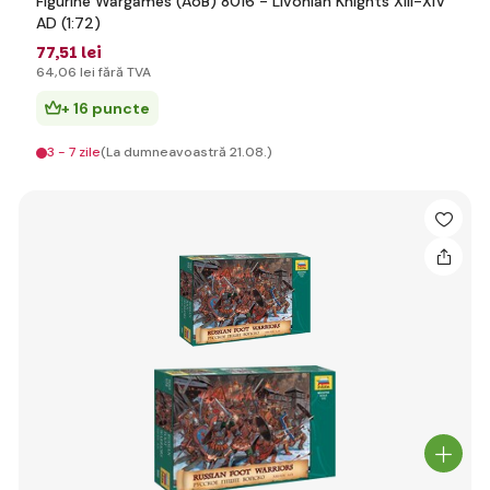
Figurine Wargames (AoB) 8016 - Livonian Knights XIII-XIV
AD (1:72)
77
,51 lei
64
,06 lei
fără TVA
+ 16 puncte
3 - 7 zile
(La dumneavoastră 21.08.)