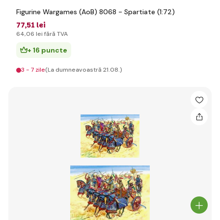
Figurine Wargames (AoB) 8068 - Spartiate (1:72)
77
,51 lei
64
,06 lei
fără TVA
+ 16 puncte
3 - 7 zile
(La dumneavoastră 21.08.)