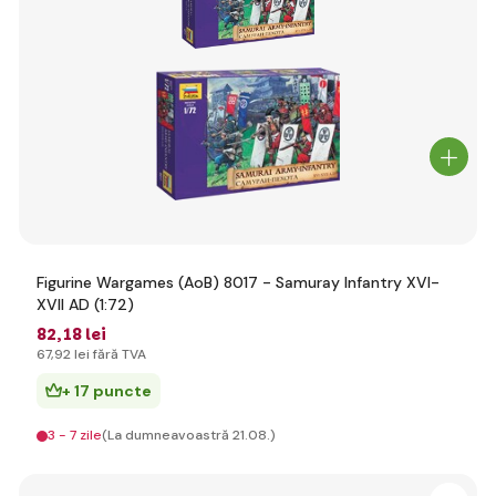
Figurine Wargames (AoB) 8017 - Samuray Infantry XVI-
XVII AD (1:72)
82
,18 lei
67
,92 lei
fără TVA
+ 17 puncte
3 - 7 zile
(La dumneavoastră 21.08.)