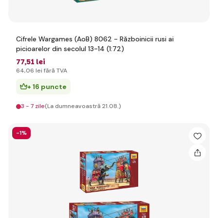
Cifrele Wargames (AoB) 8062 - Războinicii rusi ai
picioarelor din secolul 13-14 (1:72)
77
,51 lei
64
,06 lei
fără TVA
+ 16 puncte
3 - 7 zile
(La dumneavoastră 21.08.)
-1%