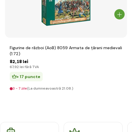
Figurine de război (AoB) 8059 Armata de țărani medievali
(1:72)
82
,18 lei
67
,92 lei
fără TVA
+ 17 puncte
3 - 7 zile
(La dumneavoastră 21.08.)