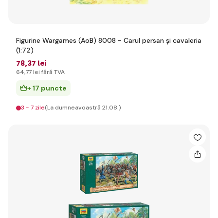
Figurine Wargames (AoB) 8008 - Carul persan și cavaleria
(1:72)
78
,37 lei
64
,77 lei
fără TVA
+ 17 puncte
3 - 7 zile
(La dumneavoastră 21.08.)