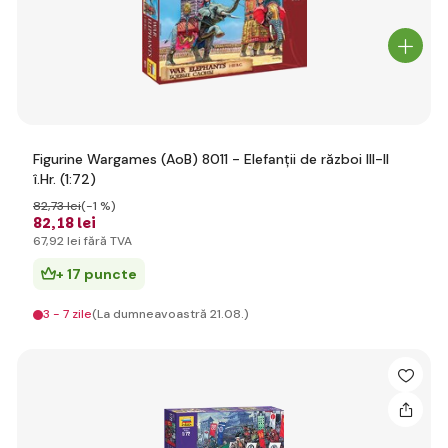
Figurine Wargames (AoB) 8011 - Elefanții de război III-II
î.Hr. (1:72)
82
,73 lei
(-1 %)
82
,18 lei
67
,92 lei
fără TVA
+ 17 puncte
3 - 7 zile
(La dumneavoastră 21.08.)