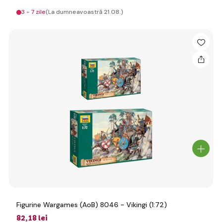
3 - 7 zile
(La dumneavoastră 21.08.)
Figurine Wargames (AoB) 8046 - Vikingi (1:72)
82
,18 lei