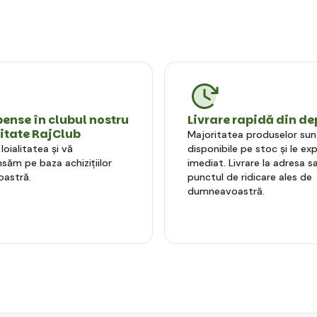
nse în clubul nostru
Livrare rapidă din de
litate RajClub
Majoritatea produselor sun
oialitatea și vă
disponibile pe stoc și le e
ăm pe baza achizițiilor
imediat. Livrare la adresa sa
astră.
punctul de ridicare ales de
dumneavoastră.