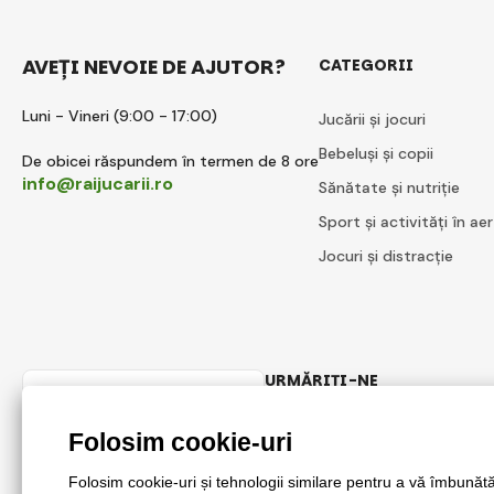
AVEȚI NEVOIE DE AJUTOR?
CATEGORII
Luni - Vineri (9:00 - 17:00)
Jucării și jocuri
Bebeluși și copii
De obicei răspundem în termen de 8 ore
info@raijucarii.ro
Sănătate și nutriție
Sport și activități în aer
Jocuri și distracție
URMĂRIȚI-NE
Romanian
Facebook
Instagram