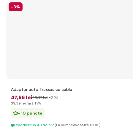
-3%
Adaptor auto Traxxas cu cablu
47
,66 lei
49
,37 lei
(-3 %)
39
,39 lei
fără TVA
+ 10 puncte
Expediere in 48 de ore
(La dumneavoastră 17.08.)