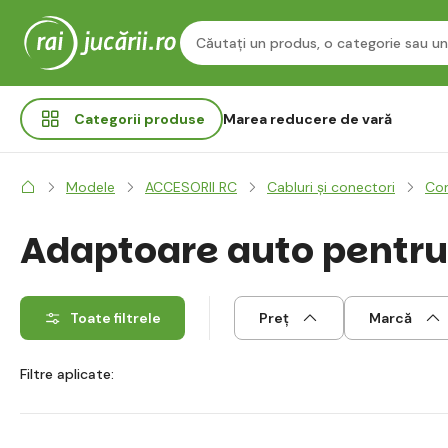
Categorii
produse
Marea reducere de vară
Modele
ACCESORII RC
Cabluri și conectori
Con
Adaptoare auto pentru
Toate filtrele
Preț
Marcă
Filtre aplicate: