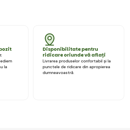
pozit
Disponibilitate pentru
ridicare oriunde vă aflați
t
xpediem
Livrarea produselor confortabil și la
u la
punctele de ridicare din apropierea
dumneavoastră.