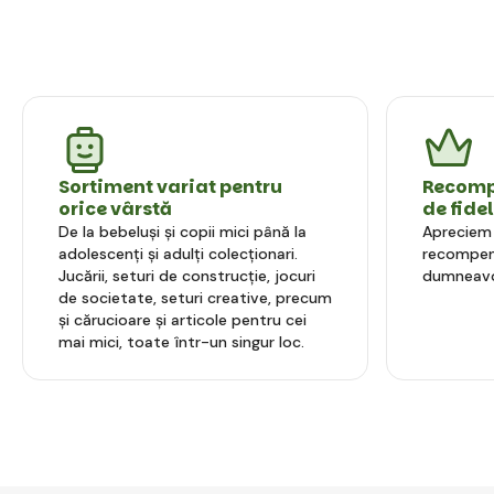
Sortiment variat pentru
Recompe
orice vârstă
de fide
De la bebeluși și copii mici până la
Apreciem l
adolescenți și adulți colecționari.
recompens
Jucării, seturi de construcție, jocuri
dumneavo
de societate, seturi creative, precum
și cărucioare și articole pentru cei
mai mici, toate într-un singur loc.