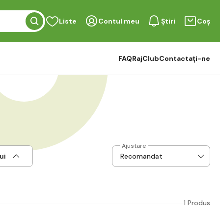
Liste
Contul meu
Știri
Coș
FAQ
RajClub
Contactați-ne
Ajustare
ui
1 Produs