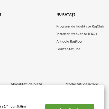
E
NU RATAȚI
Program de fidelitate RajClub
Întrebări frecvente (FAQ)
Articole RajBlog
Contactați-ne
Modalități de plată
Modalități de livrare