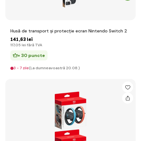
Husă de transport și protecție ecran Nintendo Switch 2
141
,63 lei
117
,05 lei
fără TVA
+ 30 puncte
3 - 7 zile
(La dumneavoastră 20.08.)