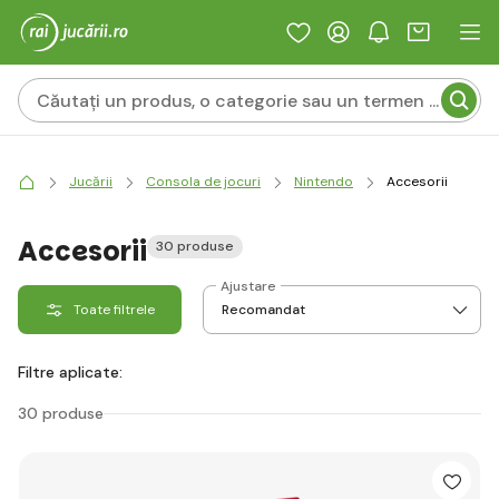
Jucării
Consola de jocuri
Nintendo
Accesorii
Accesorii
30 produse
Ajustare
Toate filtrele
Filtre aplicate:
30 produse