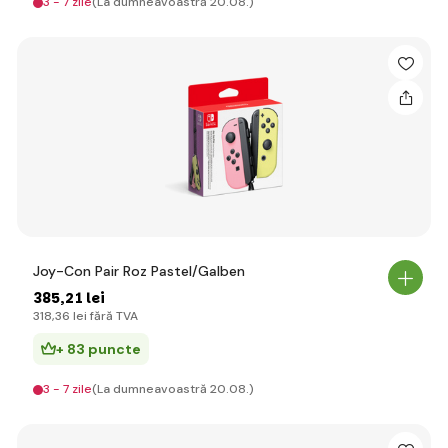
3 - 7 zile
(La dumneavoastră 20.08.)
Joy-Con Pair Roz Pastel/Galben
385
,21 lei
318
,36 lei
fără TVA
+ 83 puncte
3 - 7 zile
(La dumneavoastră 20.08.)