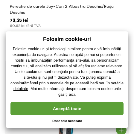
Pereche de curele Joy-Con 2 Albastru Deschis/Roșu
Deschis
73
,35 lei
60
,62 lei
fără TVA
+ 15 puncte
3 - 7 zile
(La dumneavoastră 20.08.)