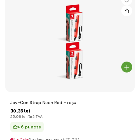
Joy-Con Strap Neon Red - roșu
30
,35 lei
25
,09 lei
fără TVA
+ 6 puncte
3 - 7 zile
(La dumneavoastră 20.08.)