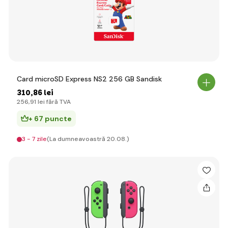
Card microSD Express NS2 256 GB Sandisk
310
,86 lei
256
,91 lei
fără TVA
+ 67 puncte
3 - 7 zile
(La dumneavoastră 20.08.)