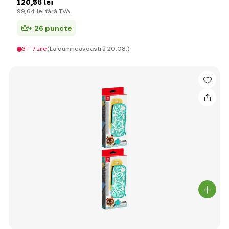
120
,56 lei
99
,64 lei
fără TVA
+ 26 puncte
3 - 7 zile
(La dumneavoastră 20.08.)