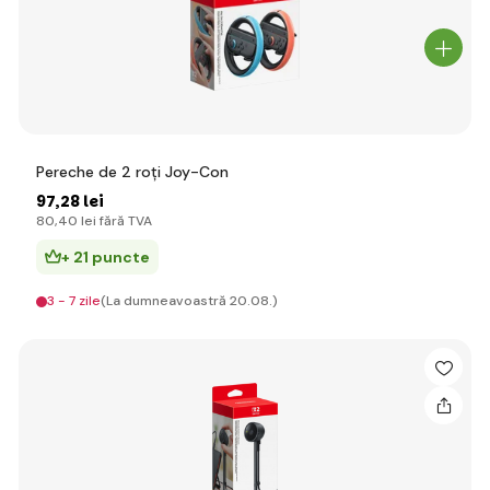
Pereche de 2 roți Joy-Con
97
,28 lei
80
,40 lei
fără TVA
+ 21 puncte
3 - 7 zile
(La dumneavoastră 20.08.)