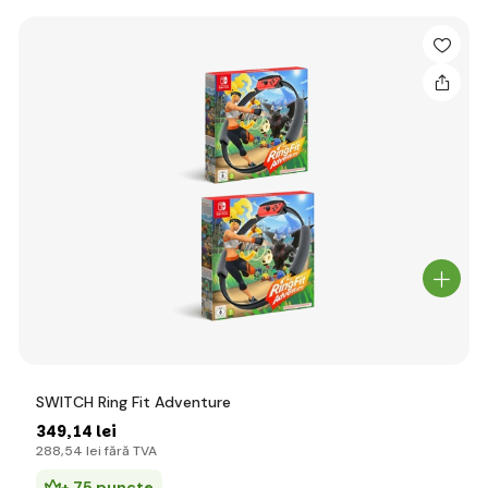
SWITCH Ring Fit Adventure
349
,14 lei
288
,54 lei
fără TVA
+ 75 puncte