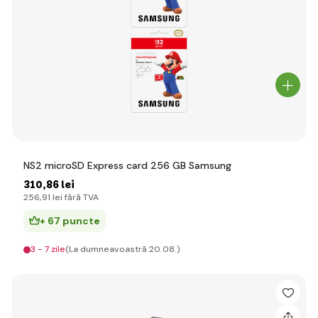
NS2 microSD Express card 256 GB Samsung
310
,86 lei
256
,91 lei
fără TVA
+ 67 puncte
3 - 7 zile
(La dumneavoastră 20.08.)