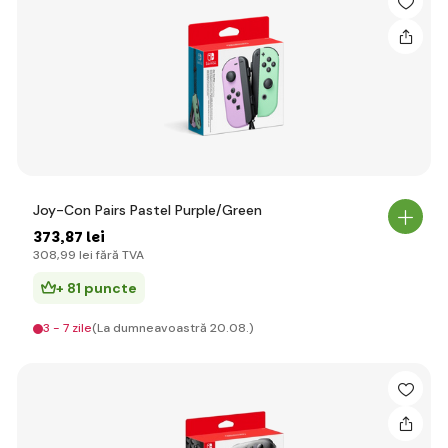
Joy-Con Pairs Pastel Purple/Green
373
,87 lei
308
,99 lei
fără TVA
+ 81 puncte
3 - 7 zile
(La dumneavoastră 20.08.)