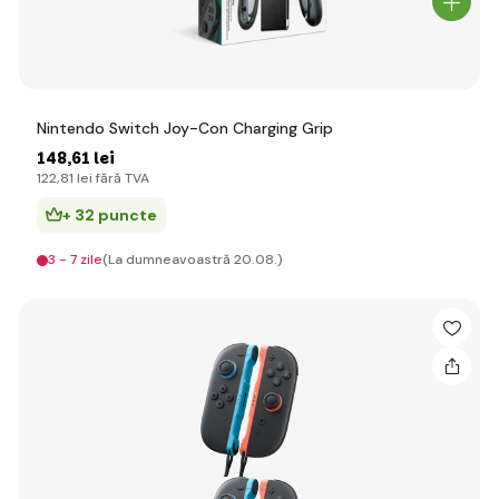
Nintendo Switch Joy-Con Charging Grip
148
,61 lei
122
,81 lei
fără TVA
+ 32 puncte
3 - 7 zile
(La dumneavoastră 20.08.)