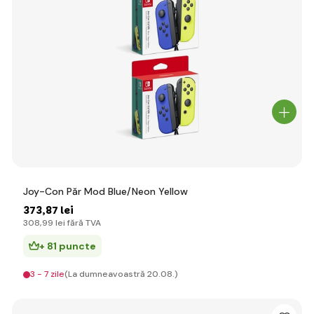
Joy-Con Păr Mod Blue/Neon Yellow
373
,87 lei
308
,99 lei
fără TVA
+ 81 puncte
3 - 7 zile
(La dumneavoastră 20.08.)