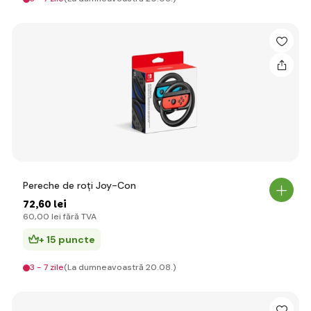
Pereche de roți Joy-Con
72
,60 lei
60
,00 lei
fără TVA
+ 15 puncte
3 - 7 zile
(La dumneavoastră 20.08.)