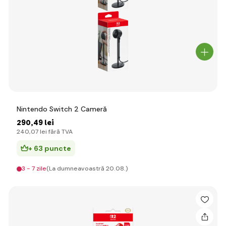
Nintendo Switch 2 Cameră
290
,49 lei
240
,07 lei
fără TVA
+ 63 puncte
3 - 7 zile
(La dumneavoastră 20.08.)