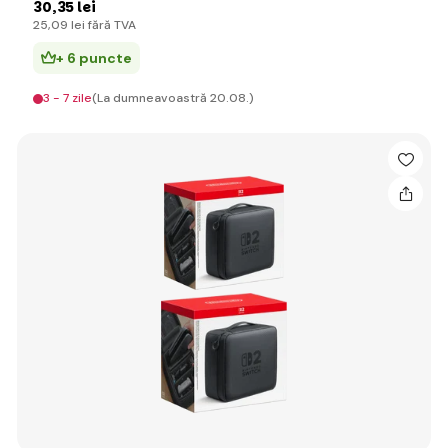
30
,35 lei
25
,09 lei
fără TVA
+ 6 puncte
3 - 7 zile
(La dumneavoastră 20.08.)