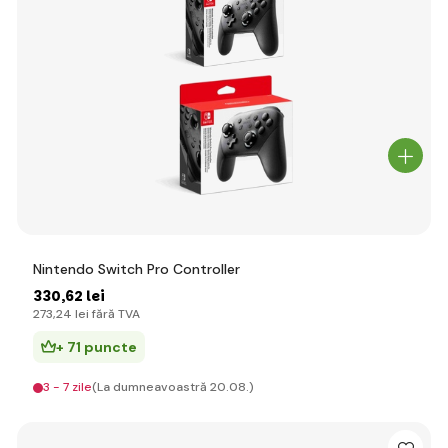
Nintendo Switch Pro Controller
330
,62 lei
273
,24 lei
fără TVA
+ 71 puncte
3 - 7 zile
(La dumneavoastră 20.08.)