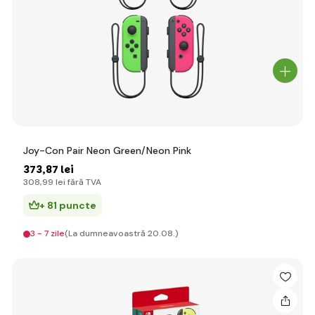
Joy-Con Pair Neon Green/Neon Pink
373
,87 lei
308
,99 lei
fără TVA
+ 81 puncte
3 - 7 zile
(La dumneavoastră 20.08.)