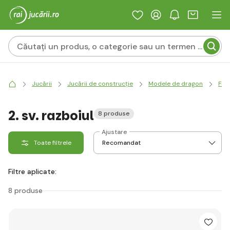
Jucării
Jucării de construcție
Modele de dragon
Figu
2. sv. razboiul
8 produse
Ajustare
Toate filtrele
Filtre aplicate:
8 produse