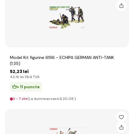
Model Kit figurine 6196 - ECHIPA GERMAN ANTI-TANK
(1:35)
52
,23 lei
43
,16 lei
fără TVA
+ 11 puncte
3 - 7 zile
(La dumneavoastră 20.08.)