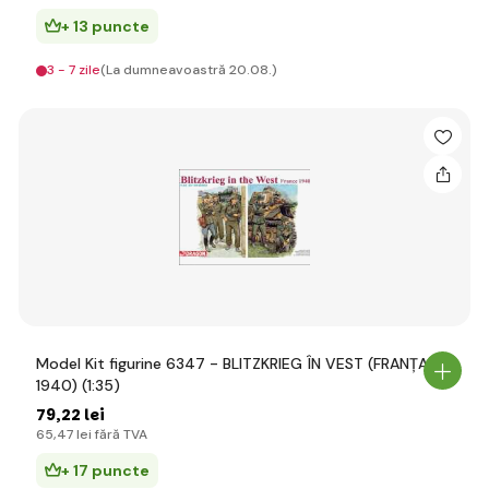
+ 13 puncte
3 - 7 zile
(La dumneavoastră 20.08.)
Model Kit figurine 6347 - BLITZKRIEG ÎN VEST (FRANȚA
1940) (1:35)
79
,22 lei
65
,47 lei
fără TVA
+ 17 puncte