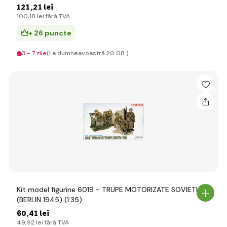
121
,21 lei
100
,18 lei
fără TVA
+ 26 puncte
3 - 7 zile
(La dumneavoastră 20.08.)
Kit model figurine 6019 - TRUPE MOTORIZATE SOVIETICE
(BERLIN 1945) (1:35)
60
,41 lei
49
,92 lei
fără TVA