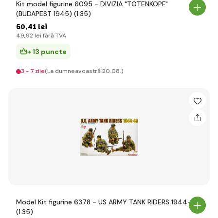
Kit model figurine 6095 - DIVIZIA "TOTENKOPF"
(BUDAPEST 1945) (1:35)
60
,41 lei
49
,92 lei
fără TVA
+ 13 puncte
3 - 7 zile
(La dumneavoastră 20.08.)
Model Kit figurine 6378 - US ARMY TANK RIDERS 1944-45
(1:35)