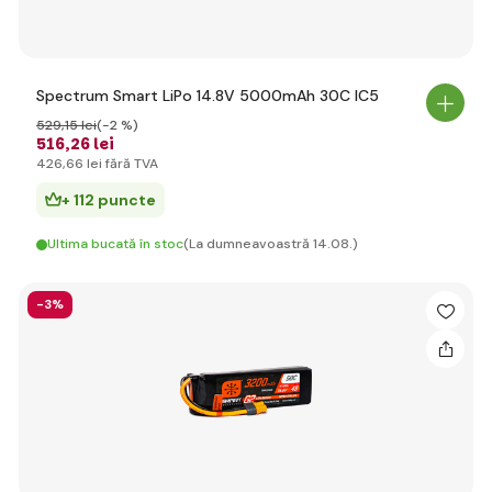
Spectrum Smart LiPo 14.8V 5000mAh 30C IC5
529
,15 lei
(-2 %)
516
,26 lei
426
,66 lei
fără TVA
+ 112 puncte
Ultima bucată în stoc
(La dumneavoastră 14.08.)
-3%