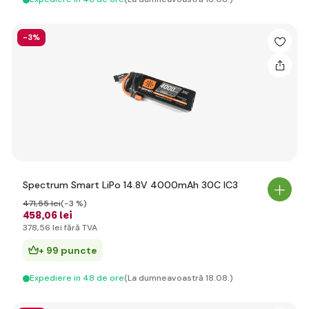
-3%
Spectrum Smart LiPo 14.8V 4000mAh 30C IC3
471
,55 lei
(-3 %)
458
,06 lei
378
,56 lei
fără TVA
+ 99 puncte
Expediere in 48 de ore
(La dumneavoastră 18.08.)