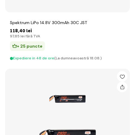
Spektrum LiPo 14.8V 300mAh 30C JST
118
,40 lei
97
,85 lei
fără TVA
+ 25 puncte
Expediere in 48 de ore
(La dumneavoastră 18.08.)