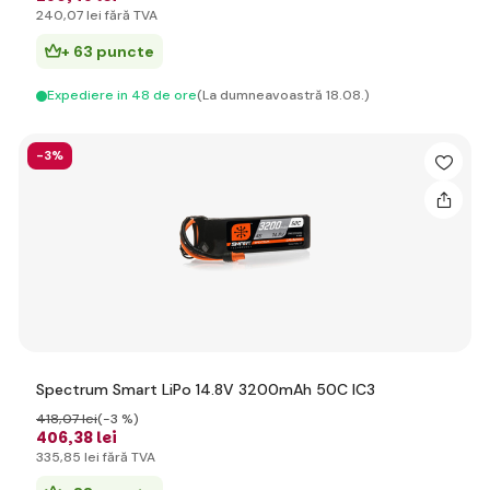
240
,07 lei
fără TVA
+ 63 puncte
Expediere in 48 de ore
(La dumneavoastră 18.08.)
-3%
Spectrum Smart LiPo 14.8V 3200mAh 50C IC3
418
,07 lei
(-3 %)
406
,38 lei
335
,85 lei
fără TVA