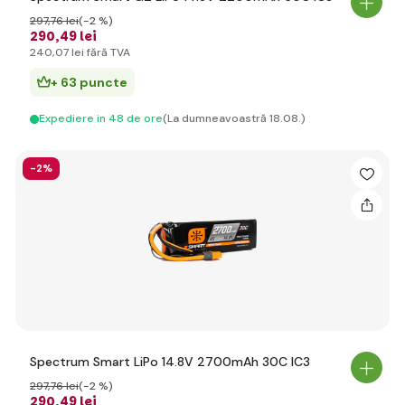
297
,76 lei
(-2 %)
290
,49 lei
240
,07 lei
fără TVA
+ 63 puncte
Expediere in 48 de ore
(La dumneavoastră 18.08.)
-2%
Spectrum Smart LiPo 14.8V 2700mAh 30C IC3
297
,76 lei
(-2 %)
290
,49 lei