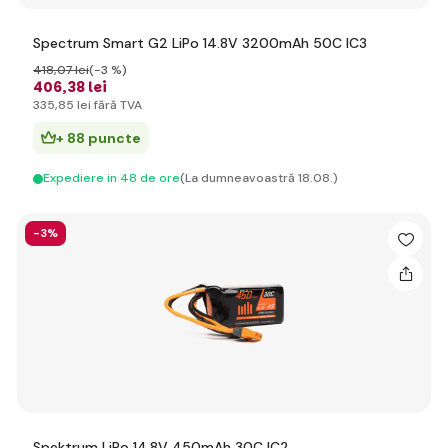
Spectrum Smart G2 LiPo 14.8V 3200mAh 50C IC3
418
,07 lei
(-3 %)
406
,38 lei
335
,85 lei
fără TVA
+ 88 puncte
Expediere in 48 de ore
(La dumneavoastră 18.08.)
-3%
Spektrum LiPo 14.8V 450mAh 30C IC2