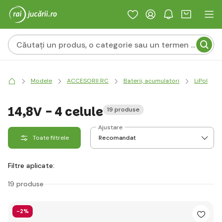
Modele
ACCESORII RC
Baterii, acumulatori
LiPol
14,8V - 4 celule
19 produse
Ajustare
Toate filtrele
Filtre aplicate:
19 produse
-2%