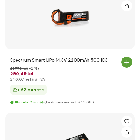
Spectrum Smart LiPo 14.8V 2200mAh 50C IC3
297
,76 lei
(-2 %)
290
,49 lei
240
,07 lei
fără TVA
+ 63 puncte
Ultimele 2 bucăți
(La dumneavoastră 14.08.)