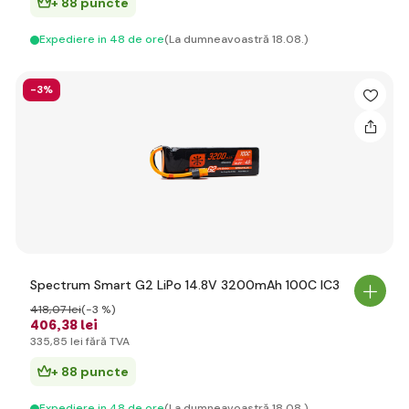
+ 88 puncte
Expediere in 48 de ore
(La dumneavoastră 18.08.)
-3%
Spectrum Smart G2 LiPo 14.8V 3200mAh 100C IC3
418
,07 lei
(-3 %)
406
,38 lei
335
,85 lei
fără TVA
+ 88 puncte
Expediere in 48 de ore
(La dumneavoastră 18.08.)