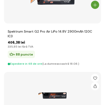
Spektrum Smart G2 Pro Air LiPo 14.8V 2900mAh 120C
IC3
406
,38 lei
335
,85 lei
fără TVA
+ 88 puncte
Expediere in 48 de ore
(La dumneavoastră 18.08.)