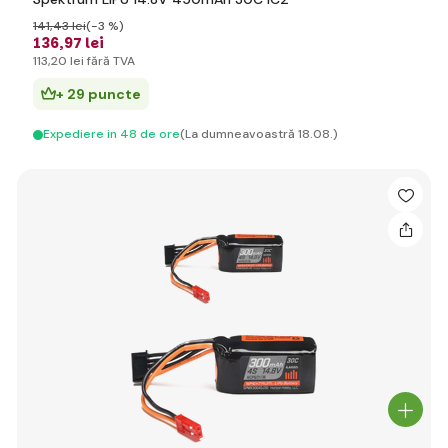
141
,43 lei
(-3 %)
136
,97 lei
113
,20 lei
fără TVA
+ 29 puncte
Expediere in 48 de ore
(La dumneavoastră 18.08.)