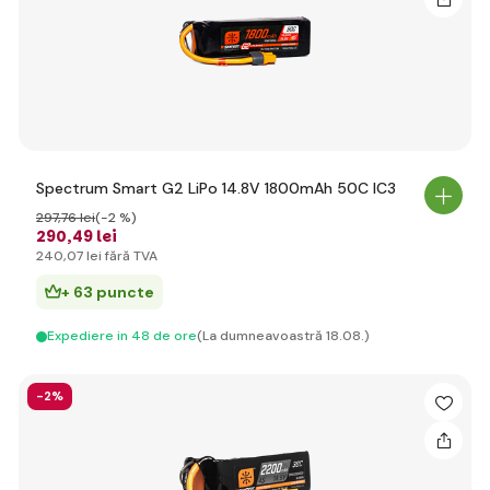
Spectrum Smart G2 LiPo 14.8V 1800mAh 50C IC3
297
,76 lei
(-2 %)
290
,49 lei
240
,07 lei
fără TVA
+ 63 puncte
Expediere in 48 de ore
(La dumneavoastră 18.08.)
-2%