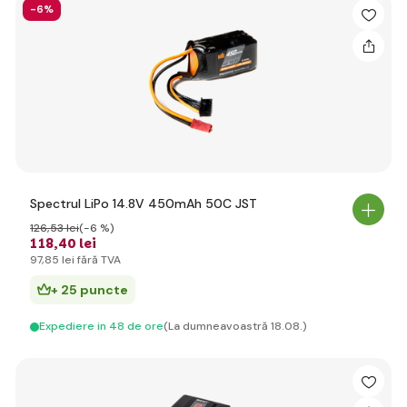
-6%
Spectrul LiPo 14.8V 450mAh 50C JST
126
,53 lei
(-6 %)
118
,40 lei
97
,85 lei
fără TVA
+ 25 puncte
Expediere in 48 de ore
(La dumneavoastră 18.08.)