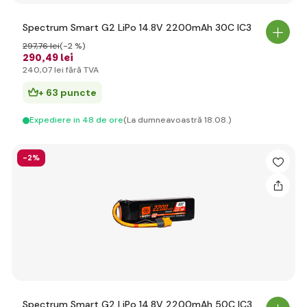
Spectrum Smart G2 LiPo 14.8V 2200mAh 30C IC3
297
,76 lei
(-2 %)
290
,49 lei
240
,07 lei
fără TVA
+ 63 puncte
Expediere in 48 de ore
(La dumneavoastră 18.08.)
-2%
Spectrum Smart G2 LiPo 14.8V 2200mAh 50C IC3