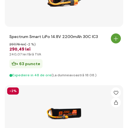
Spectrum Smart LiPo 14.8V 2200mAh 30C IC3
297
,76 lei
(-2 %)
290
,49 lei
240
,07 lei
fără TVA
+ 63 puncte
Expediere in 48 de ore
(La dumneavoastră 18.08.)
-2%