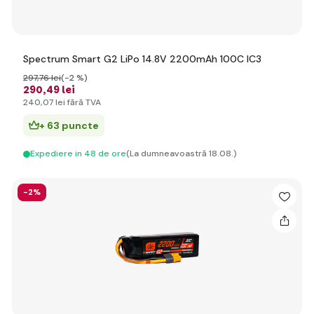
Spectrum Smart G2 LiPo 14.8V 2200mAh 100C IC3
297
,76 lei
(-2 %)
290
,49 lei
240
,07 lei
fără TVA
+ 63 puncte
Expediere in 48 de ore
(La dumneavoastră 18.08.)
-2%