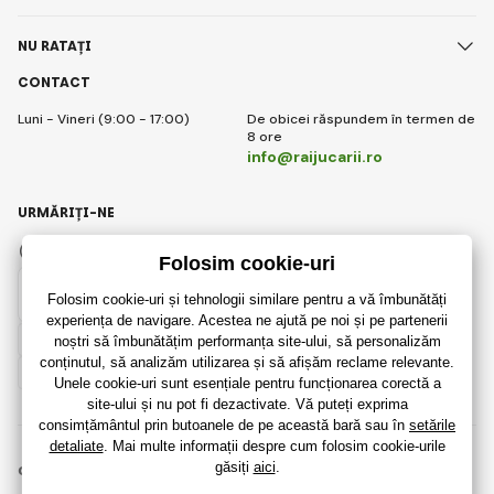
NU RATAȚI
CONTACT
Luni - Vineri (9:00 - 17:00)
De obicei răspundem în termen de
8 ore
info@raijucarii.ro
URMĂRIȚI-NE
Facebook
Instagram
Romanian
© 2018 - 2026 RaiJucării.ro, Toate drepturile rezervate