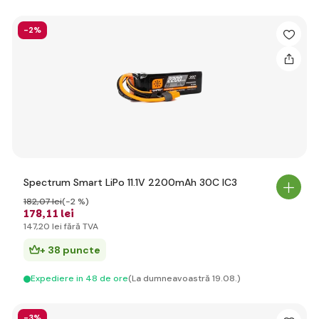
-2%
Spectrum Smart LiPo 11.1V 2200mAh 30C IC3
182
,07 lei
(-2 %)
178
,11 lei
147
,20 lei
fără TVA
+ 38 puncte
Expediere in 48 de ore
(La dumneavoastră 19.08.)
-3%