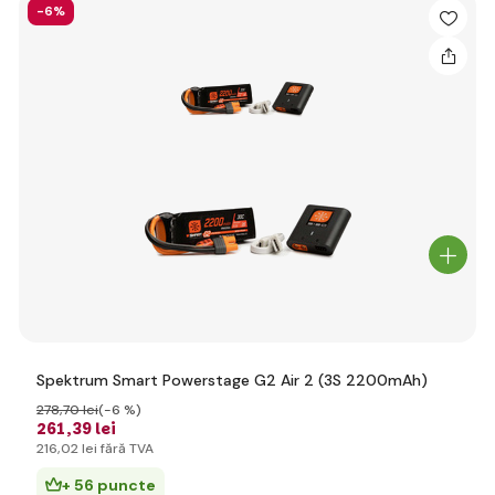
-6%
Spektrum Smart Powerstage G2 Air 2 (3S 2200mAh)
278
,70 lei
(-6 %)
261
,39 lei
216
,02 lei
fără TVA
+ 56 puncte