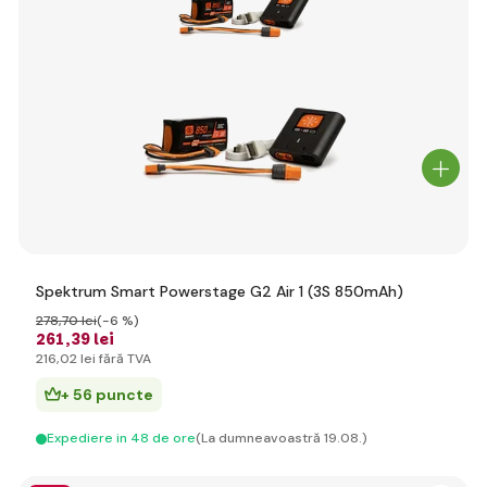
Spektrum Smart Powerstage G2 Air 1 (3S 850mAh)
278
,70 lei
(-6 %)
261
,39 lei
216
,02 lei
fără TVA
+ 56 puncte
Expediere in 48 de ore
(La dumneavoastră 19.08.)