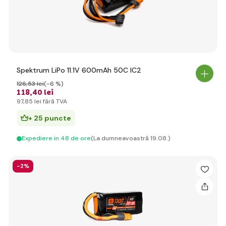
Spektrum LiPo 11.1V 600mAh 50C IC2
126
,53 lei
(-6 %)
118
,40 lei
97
,85 lei
fără TVA
+ 25 puncte
Expediere in 48 de ore
(La dumneavoastră 19.08.)
-2%