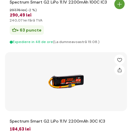
Spectrum Smart G2 LiPo 11.1V 2200mAh 100C IC3
297
,76 lei
(-2 %)
290
,49 lei
240
,07 lei
fără TVA
+ 63 puncte
Expediere in 48 de ore
(La dumneavoastră 19.08.)
Spectrum Smart G2 LiPo 11.1V 2200mAh 30C IC3
184
,63 lei