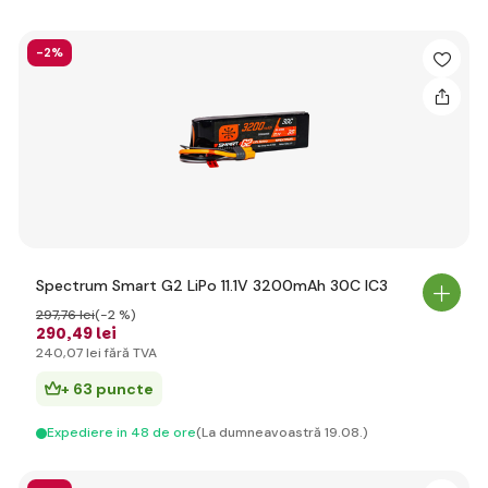
-2%
Spectrum Smart G2 LiPo 11.1V 3200mAh 30C IC3
297
,76 lei
(-2 %)
290
,49 lei
240
,07 lei
fără TVA
+ 63 puncte
Expediere in 48 de ore
(La dumneavoastră 19.08.)