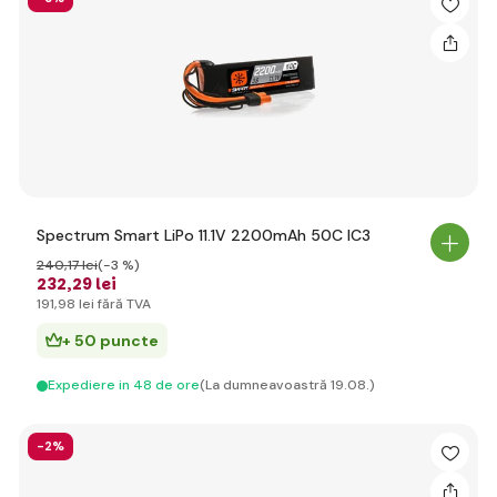
Spectrum Smart LiPo 11.1V 2200mAh 50C IC3
240
,17 lei
(-3 %)
232
,29 lei
191
,98 lei
fără TVA
+ 50 puncte
Expediere in 48 de ore
(La dumneavoastră 19.08.)
-2%