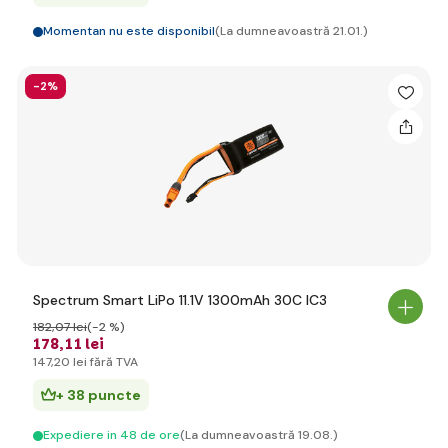
Momentan nu este disponibil
(La dumneavoastră 21.01.)
-2%
Spectrum Smart LiPo 11.1V 1300mAh 30C IC3
182
,07 lei
(-2 %)
178
,11 lei
147
,20 lei
fără TVA
+ 38 puncte
Expediere in 48 de ore
(La dumneavoastră 19.08.)