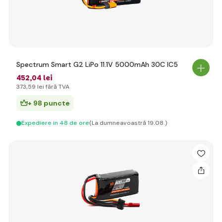
Spectrum Smart G2 LiPo 11.1V 5000mAh 30C IC5
452
,04 lei
373
,59 lei
fără TVA
+ 98 puncte
Expediere in 48 de ore
(La dumneavoastră 19.08.)