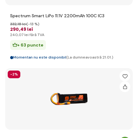
Spectrum Smart LiPo 11.1V 2200mAh 100C IC3
332
,18 lei
(-13 %)
290
,49 lei
240
,07 lei
fără TVA
+ 63 puncte
Momentan nu este disponibil
(La dumneavoastră 21.01.)
-2%