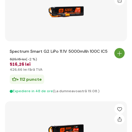
Spectrum Smart G2 LiPo 11.1V 5000mAh 100C IC5
529
,15 lei
(-2 %)
516
,26 lei
426
,66 lei
fără TVA
+ 112 puncte
Expediere in 48 de ore
(La dumneavoastră 19.08.)