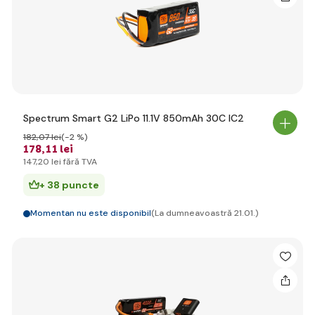
Spectrum Smart G2 LiPo 11.1V 850mAh 30C IC2
182
,07 lei
(-2 %)
178
,11 lei
147
,20 lei
fără TVA
+ 38 puncte
Momentan nu este disponibil
(La dumneavoastră 21.01.)