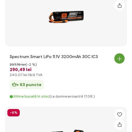
Spectrum Smart LiPo 11.1V 3200mAh 30C IC3
297
,76 lei
(-2 %)
290
,49 lei
240
,07 lei
fără TVA
+ 63 puncte
Ultima bucată în stoc
(La dumneavoastră 17.08.)
-6%