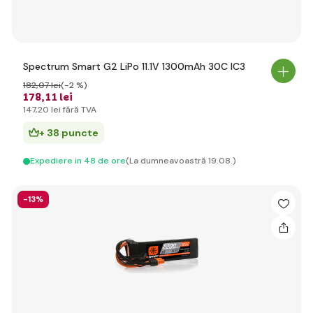
Spectrum Smart G2 LiPo 11.1V 1300mAh 30C IC3
182
,07 lei
(-2 %)
178
,11 lei
147
,20 lei
fără TVA
+ 38 puncte
Expediere in 48 de ore
(La dumneavoastră 19.08.)
-13%