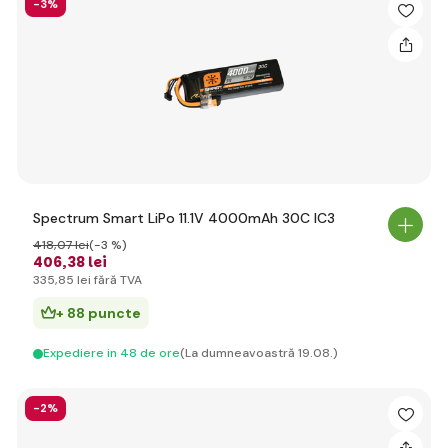
-3%
Spectrum Smart LiPo 11.1V 4000mAh 30C IC3
418
,07 lei
(-3 %)
406
,38 lei
335
,85 lei
fără TVA
+ 88 puncte
Expediere in 48 de ore
(La dumneavoastră 19.08.)
-2%