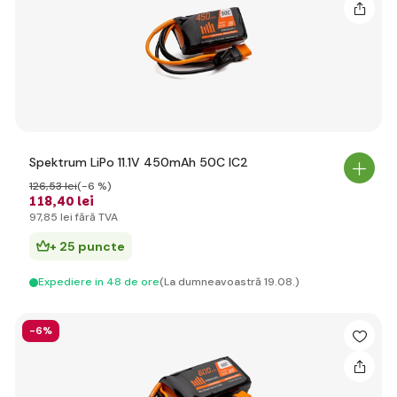
Spektrum LiPo 11.1V 450mAh 50C IC2
126
,53 lei
(-6 %)
118
,40 lei
97
,85 lei
fără TVA
+ 25 puncte
Expediere in 48 de ore
(La dumneavoastră 19.08.)
-6%