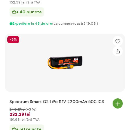
152
,59 lei
fără TVA
+ 40 puncte
Expediere in 48 de ore
(La dumneavoastră 19.08.)
-3%
Spectrum Smart G2 LiPo 11.1V 2200mAh 50C IC3
240
,17 lei
(-3 %)
232
,29 lei
191
,98 lei
fără TVA
+ 50 puncte