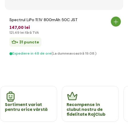
Spectrul LiPo 11.1V 800mAh 50C JST
147
,00 lei
121
,49 lei
fără TVA
+ 31 puncte
Expediere in 48 de ore
(La dumneavoastră 19.08.)
Sortiment variat
Recompense în
pentru orice vârstă
clubul nostru de
fidelitate RajClub