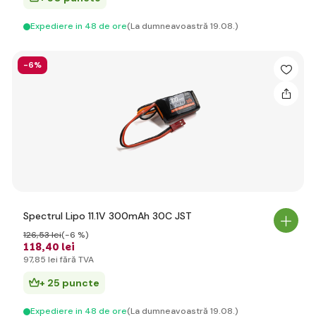
Expediere in 48 de ore
(La dumneavoastră 19.08.)
-6%
Spectrul Lipo 11.1V 300mAh 30C JST
126
,53 lei
(-6 %)
118
,40 lei
97
,85 lei
fără TVA
+ 25 puncte
Expediere in 48 de ore
(La dumneavoastră 19.08.)