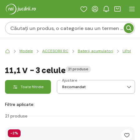
Modele
ACCESORII RC
Baterii, acumulatori
LiPol
11,1 V - 3 celule
21 produse
Ajustare
Toate filtrele
Filtre aplicate:
21 produse
-2%