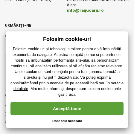
Luni - Vineri (9:00 - 17:00)
De obicei răspundem în termen de
8 ore
info@raijucarii.ro
URMĂRIȚI-NE
Facebook
Instagram
Romanian
© 2018 - 2026 RaiJucării.ro, Toate drepturile rezervate
Această pagină este protejată prin reCAPTCHA și se aplică
Regulile de protecție a datelor personale
companiile Google și ale lor
Termeni și condiții
.
Crearea de magazine online eficiente de la
RIESENIA