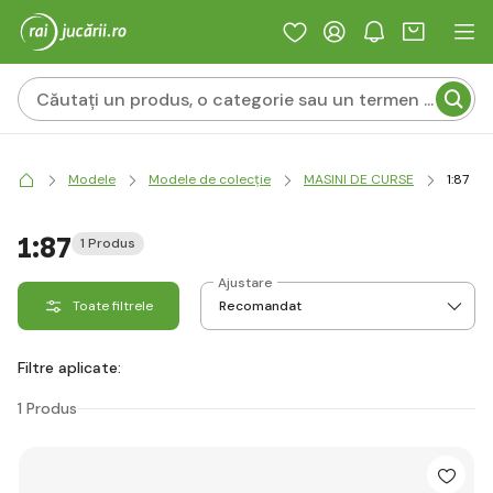
Modele
Modele de colecție
MASINI DE CURSE
1:87
1:87
1 Produs
Ajustare
Toate filtrele
Filtre aplicate:
1 Produs