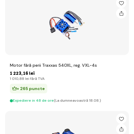
Motor fără perii Traxxas 540XL, reg. VXL-4s
1 223
,16 lei
1 010
,88 lei
fără TVA
+ 265 puncte
Expediere in 48 de ore
(La dumneavoastră 18.08.)