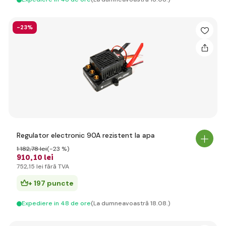
-23%
Regulator electronic 90A rezistent la apa
1 182
,78 lei
(-23 %)
910
,10 lei
752
,15 lei
fără TVA
+ 197 puncte
Expediere in 48 de ore
(La dumneavoastră 18.08.)