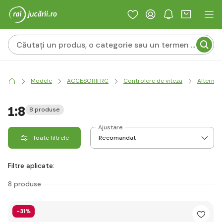
Modele
ACCESORII RC
Controlere de viteza
Alternat
1:8
8 produse
Ajustare
Toate filtrele
Filtre aplicate:
8 produse
-31%