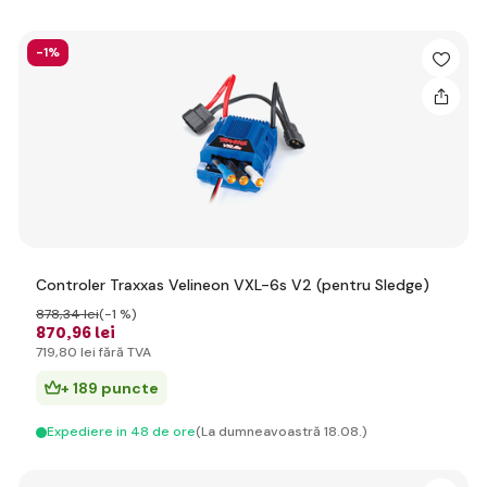
-1%
Controler Traxxas Velineon VXL-6s V2 (pentru Sledge)
878
,34 lei
(-1 %)
870
,96 lei
719
,80 lei
fără TVA
+ 189 puncte
Expediere in 48 de ore
(La dumneavoastră 18.08.)