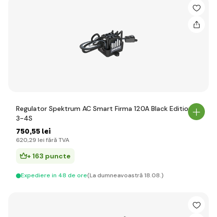
Regulator Spektrum AC Smart Firma 120A Black Edition
3-4S
750
,55 lei
620
,29 lei
fără TVA
+ 163 puncte
Expediere in 48 de ore
(La dumneavoastră 18.08.)