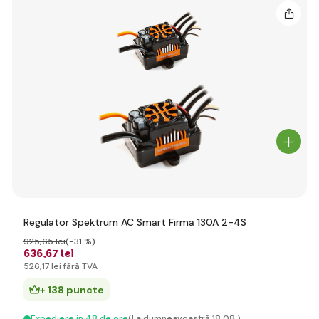
Regulator Spektrum AC Smart Firma 130A 2-4S
925
,65 lei
(-31 %)
636
,67 lei
526
,17 lei
fără TVA
+ 138 puncte
Expediere in 48 de ore
(La dumneavoastră 18.08.)