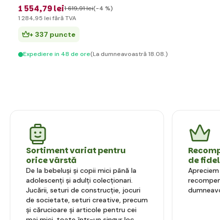
1 554
,79 lei
1 619
,91 lei
(-4 %)
1 284
,95 lei
fără TVA
+ 337 puncte
Expediere in 48 de ore
(La dumneavoastră 18.08.)
Sortiment variat pentru
Recompe
orice vârstă
de fide
De la bebeluși și copii mici până la
Apreciem l
adolescenți și adulți colecționari.
recompens
Jucării, seturi de construcție, jocuri
dumneavo
de societate, seturi creative, precum
și cărucioare și articole pentru cei
mai mici, toate într-un singur loc.