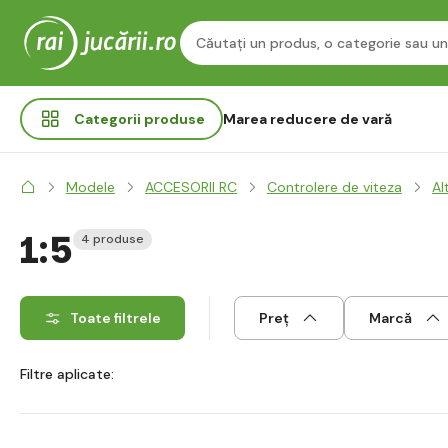
Categorii
produse
Marea reducere de vară
Modele
ACCESORII RC
Controlere de viteza
Al
1:5
4 produse
Toate filtrele
Preț
Marcă
Filtre aplicate: