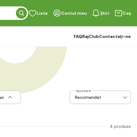
Liste
Contul meu
Știri
Coș
FAQ
RajClub
Contactați-ne
Ajustare
ui
4 produse