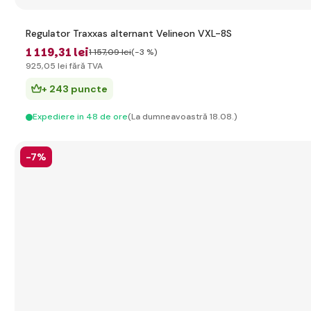
Regulator Traxxas alternant Velineon VXL-8S
1 119
,31 lei
1 157
,09 lei
(-3 %)
925
,05 lei
fără TVA
+ 243 puncte
Expediere in 48 de ore
(La dumneavoastră 18.08.)
-7%