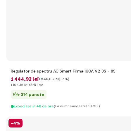
Regulator de spectru AC Smart Firma 160A V2 3S - 8S
1 444
,92 lei
1 546
,86 lei
(-7 %)
1 194
,15 lei
fără TVA
+ 314 puncte
Expediere in 48 de ore
(La dumneavoastră 18.08.)
-4%