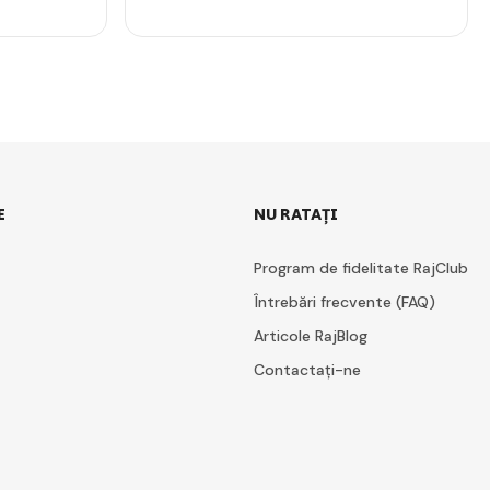
E
NU RATAȚI
Program de fidelitate RajClub
Întrebări frecvente (FAQ)
Articole RajBlog
Contactați-ne