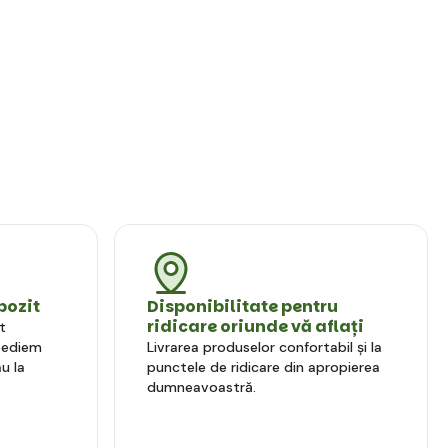
pozit
Disponibilitate pentru
ridicare oriunde vă aflați
t
xpediem
Livrarea produselor confortabil și la
u la
punctele de ridicare din apropierea
dumneavoastră.