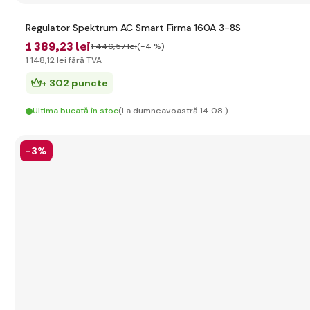
Regulator Spektrum AC Smart Firma 160A 3-8S
1 389
,23 lei
1 446
,57 lei
(-4 %)
1 148
,12 lei
fără TVA
+ 302 puncte
Ultima bucată în stoc
(La dumneavoastră 14.08.)
-3%