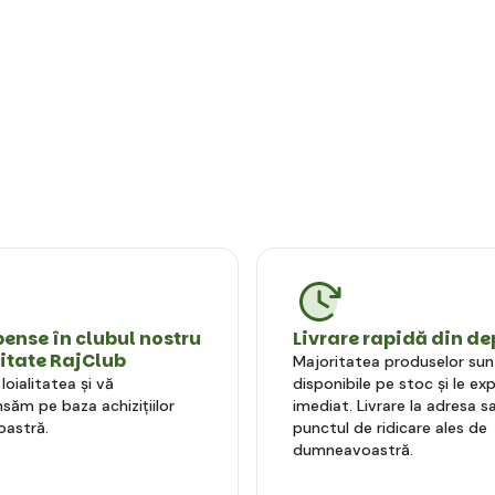
nse în clubul nostru
Livrare rapidă din de
litate RajClub
Majoritatea produselor sun
oialitatea și vă
disponibile pe stoc și le e
ăm pe baza achizițiilor
imediat. Livrare la adresa sa
astră.
punctul de ridicare ales de
dumneavoastră.