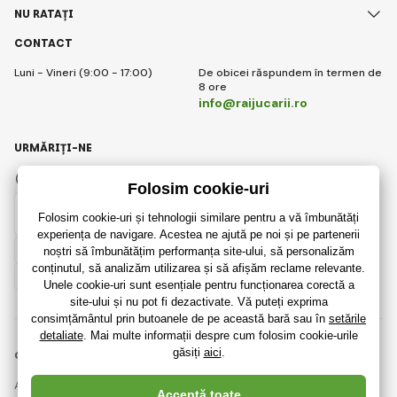
NU RATAȚI
CONTACT
Luni - Vineri (9:00 - 17:00)
De obicei răspundem în termen de
8 ore
info@raijucarii.ro
URMĂRIȚI-NE
Facebook
Instagram
Romanian
© 2018 - 2026 RaiJucării.ro, Toate drepturile rezervate
Această pagină este protejată prin reCAPTCHA și se aplică