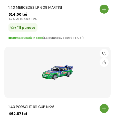
1:43 MERCEDES LP 608 MARTINI
514
,00 lei
424
,79 lei
fără TVA
+ 111 puncte
Ultima bucată în stoc
(La dumneavoastră 14.08.)
1:43 PORSCHE 911 CUP Nr25
462
,57 lei