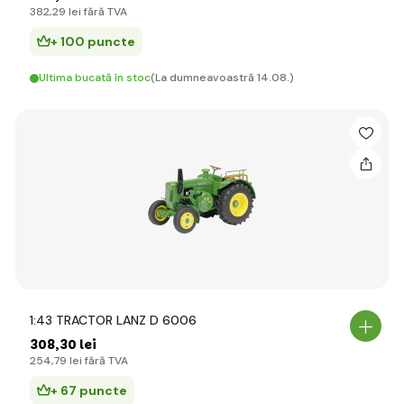
382
,29 lei
fără TVA
+ 100 puncte
Ultima bucată în stoc
(La dumneavoastră 14.08.)
1:43 TRACTOR LANZ D 6006
308
,30 lei
254
,79 lei
fără TVA
+ 67 puncte