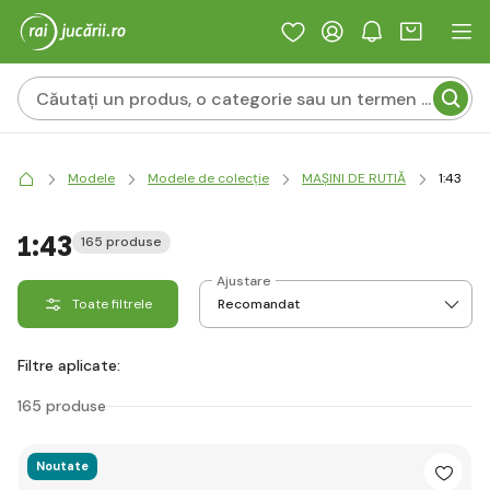
Modele
Modele de colecție
MAȘINI DE RUTIĂ
1:43
1:43
165 produse
Ajustare
Toate filtrele
Filtre aplicate:
165 produse
Noutate