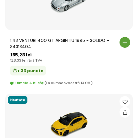
1:43 VENTURI 400 GT ARGINTIU 1995 - SOLIDO -
S4313404
155
,28 lei
128
,33 lei
fără TVA
+ 33 puncte
Ultimele 4 bucăți
(La dumneavoastră 13.08.)
Noutate