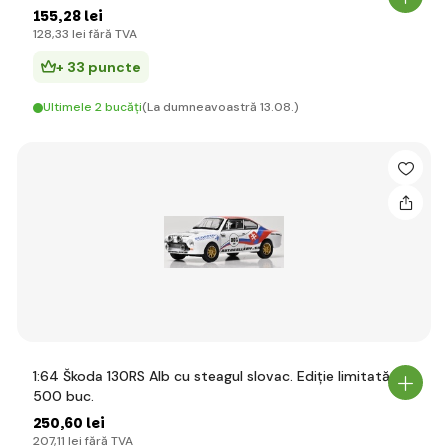
155
,28 lei
128
,33 lei
fără TVA
+ 33 puncte
Ultimele 2 bucăți
(La dumneavoastră 13.08.)
1:64 Škoda 130RS Alb cu steagul slovac. Ediție limitată
500 buc.
250
,60 lei
207
,11 lei
fără TVA