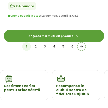
+ 64 puncte
Ultima bucată în stoc
(La dumneavoastră 13.08.)
Afișează mai mulți 30 produse
1
2
3
4
5
6
Sortiment variat
Recompense în
pentru orice vârstă
clubul nostru de
fidelitate RajClub