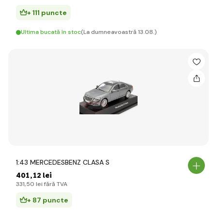
+ 111 puncte
Ultima bucată în stoc
(La dumneavoastră 13.08.)
1:43 MERCEDESBENZ CLASA S
401
,12 lei
331
,50 lei
fără TVA
+ 87 puncte