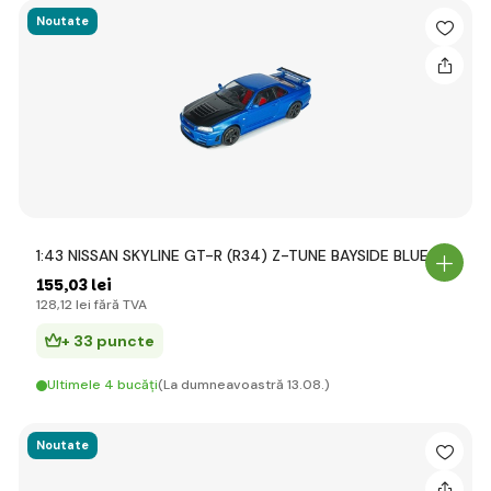
Noutate
1:43 NISSAN SKYLINE GT-R (R34) Z-TUNE BAYSIDE BLUE
155
,03 lei
128
,12 lei
fără TVA
+ 33 puncte
Ultimele 4 bucăți
(La dumneavoastră 13.08.)
Noutate