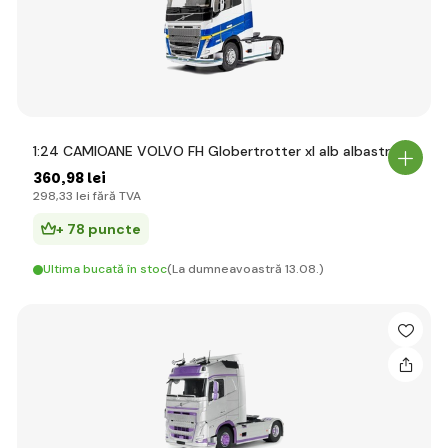
1:24 CAMIOANE VOLVO FH Globertrotter xl alb albastru
360
,98 lei
298
,33 lei
fără TVA
+ 78 puncte
Ultima bucată în stoc
(La dumneavoastră 13.08.)