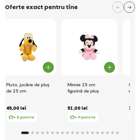
Oferte exact pentru tine
Pluto, jucărie de pluș
Minnie 25 cm
Oaie 
de 25 cm
figurină de pluș
mică
45
,00 lei
51
,00 lei
36
,0
+ 9 puncte
+ 11 puncte
+