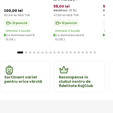
9257657
58
,00 lei
52
,00
100
,00 lei
66
,33 lei
(-13 %)
60
,31 l
82
,64 lei
fără TVA
47
,93 lei
fără TVA
42
,98 
+ 21 puncte
+ 12 puncte
+ 
Ultimele 2 bucăți
Ultimele 2 bucăți
Ultim
(La dumneavoastră
(La dumneavoastră
(La d
13.08.)
13.08.)
13.08.
Sortiment variat
Recompense în
pentru orice vârstă
clubul nostru de
fidelitate RajClub