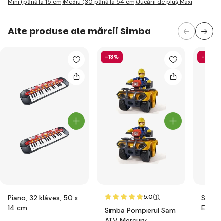
Mini (până la 15 cm)
Mediu (30 până la 54 cm)
Jucării de pluș Maxi
Alte produse ale mărcii Simba
-13%
-14%
5.0
(1
)
Piano, 32 kláves, 50 x
Simba
14 cm
Evičk
Simba Pompierul Sam
5733
ATV Mercury