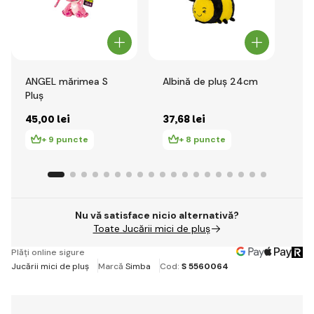
ANGEL mărimea S
Albină de pluș 24cm
Al
Pluș
EC
45
,00 lei
37
,68 lei
46
+ 9 puncte
+ 8 puncte
Nu vă satisface nicio alternativă?
Toate Jucării mici de pluș
Plăți online sigure
Jucării mici de pluș
Marcă
Simba
Cod:
S 5560064