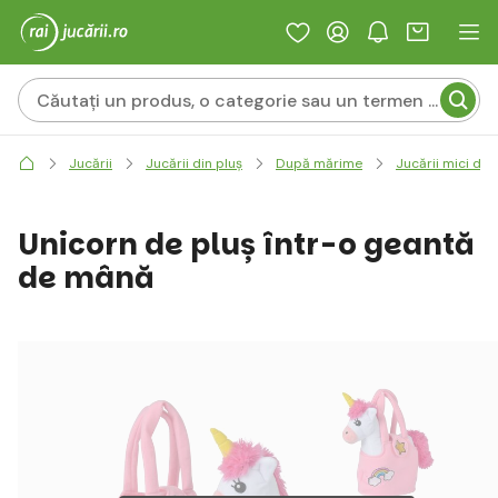
Jucării
Jucării din pluș
După mărime
Jucării mici de 
Unicorn de pluș într-o geantă
de mână