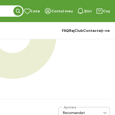
Liste
Contul meu
Știri
Coș
FAQ
RajClub
Contactați-ne
Ajustare