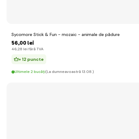
Sycomore Stick & Fun - mozaic - animale de pădure
56
,00 lei
46
,28 lei
fără TVA
+ 12 puncte
Ultimele 2 bucăți
(La dumneavoastră 13.08.)