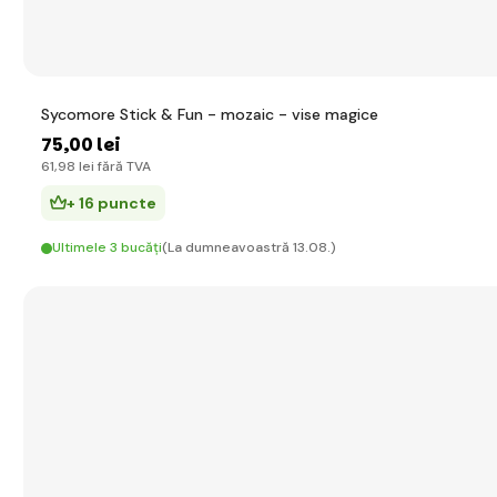
Sycomore Stick & Fun - mozaic - vise magice
75
,00 lei
61
,98 lei
fără TVA
+ 16 puncte
Ultimele 3 bucăți
(La dumneavoastră 13.08.)