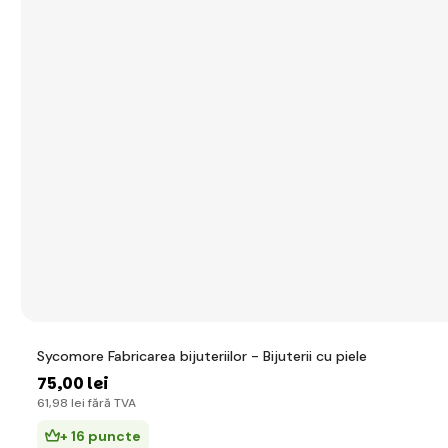
Sycomore Fabricarea bijuteriilor - Bijuterii cu piele
75
,00 lei
61
,98 lei
fără TVA
+ 16 puncte