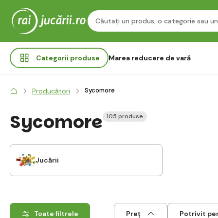
Categorii
produse
Marea reducere de vară
Sycomore
Producători
Sycomore
105 produse
Jucării
Toate filtrele
Preț
Potrivit pe