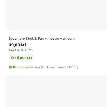
Sycomore Stick & Fun - mozaic - unicorni
39
,00 lei
32
,23 lei
fără TVA
+ 8 puncte
Ultima bucată în stoc
(La dumneavoastră 13.08.)