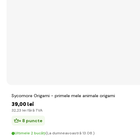
Sycomore Origami - primele mele animale origami
39
,00 lei
32
,23 lei
fără TVA
+ 8 puncte
Ultimele 2 bucăți
(La dumneavoastră 13.08.)