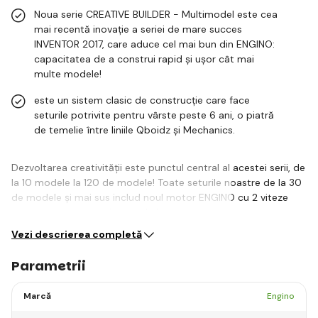
Noua serie CREATIVE BUILDER - Multimodel este cea
mai recentă inovație a seriei de mare succes
INVENTOR 2017, care aduce cel mai bun din ENGINO:
capacitatea de a construi rapid și ușor cât mai
multe modele!
este un sistem clasic de construcție care face
seturile potrivite pentru vârste peste 6 ani, o piatră
de temelie între liniile Qboidz și Mechanics.
Dezvoltarea creativității este punctul central al acestei serii, de
la 10 modele la 120 de modele! Toate seturile noastre de la 30
de modele și mai sus includ noul motor ENGINO cu 2 viteze
pentru construcții animate, de la…
Vezi descrierea completă
Parametrii
Marcă
Engino