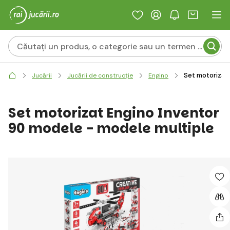
Set motorizat
Jucării
Jucării de construcție
Engino
Set motorizat Engino Inventor
90 modele - modele multiple