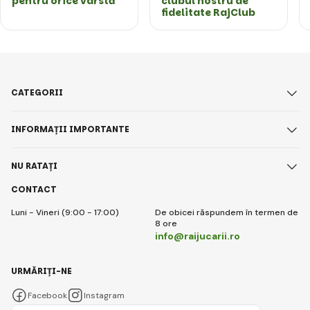
pentru orice vârstă
clubul nostru de
fidelitate RajClub
CATEGORII
INFORMAȚII IMPORTANTE
NU RATAȚI
CONTACT
Luni - Vineri (9:00 - 17:00)
De obicei răspundem în termen de
8 ore
info@raijucarii.ro
URMĂRIȚI-NE
Facebook
Instagram