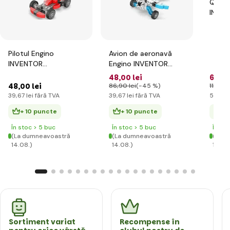
Quad 
INVE
MECHA
model
Pilotul Engino
Avion de aeronavă
INVENTOR
Engino INVENTOR
MECHANICS cu 5
MECHANICS cu 5
48
,00 lei
66
,00
modele bonus
modele bonus
48
,00 lei
86
,90 lei
(-45 %)
117
,75 l
39
,67 lei
fără TVA
39
,67 lei
fără TVA
54
,55 
+ 10 puncte
+ 10 puncte
+ 
În stoc > 5 buc
În stoc > 5 buc
În st
(La dumneavoastră
(La dumneavoastră
(La d
14.08.)
14.08.)
14.08
Sortiment variat
Recompense în