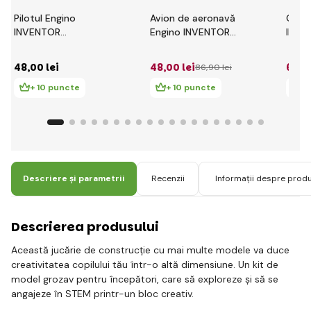
Pilotul Engino
Avion de aeronavă
Quad
INVENTOR
Engino INVENTOR
INVE
MECHANICS cu 5
MECHANICS cu 5
MECH
modele bonus
modele bonus
mode
48
,00 lei
48
,00 lei
66
,0
86
,90 lei
+ 10 puncte
+ 10 puncte
+
Descriere și parametrii
Recenzii
Informații despre prod
Descrierea produsului
Această jucărie de construcție cu mai multe modele va duce
creativitatea copilului tău într-o altă dimensiune. Un kit de
model grozav pentru începători, care să exploreze și să se
angajeze în STEM printr-un bloc creativ.