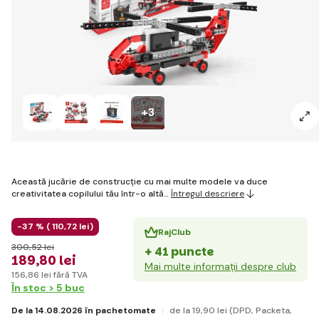
+3
Această jucărie de construcție cu mai multe modele va duce
creativitatea copilului tău într-o altă…
Întregul descriere
-37 % (
110
,72 lei
)
RajClub
300
,52 lei
+ 41 puncte
189
,80 lei
Mai multe informații despre club
156
,86 lei
fără TVA
În stoc > 5 buc
De la 14.08.2026 în pachetomate
de la 19
,90 lei
(DPD, Packeta,