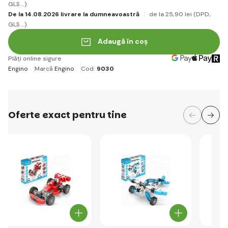
GLS...)
De la 14.08.2026 livrare la dumneavoastră
de la 25
,90 lei
(DPD,
GLS...)
Adaugă în coș
Plăți online sigure
Engino
Marcă
Engino
Cod:
9030
Oferte exact pentru tine