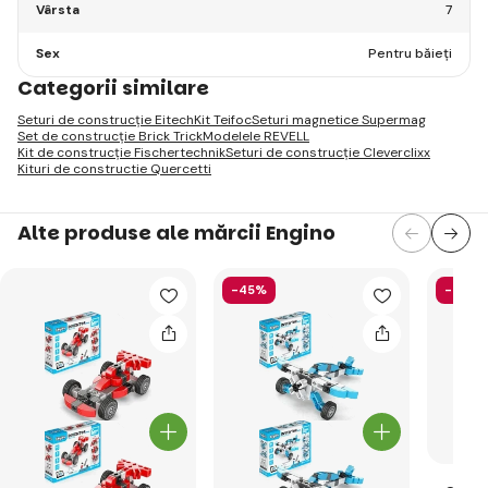
Vârsta
7
Sex
Pentru băieți
Categorii similare
Seturi de construcție Eitech
Kit Teifoc
Seturi magnetice Supermag
Set de construcție Brick Trick
Modelele REVELL
Kit de construcție Fischertechnik
Seturi de construcție Cleverclixx
Kituri de constructie Quercetti
Alte produse ale mărcii Engino
-45%
-44%