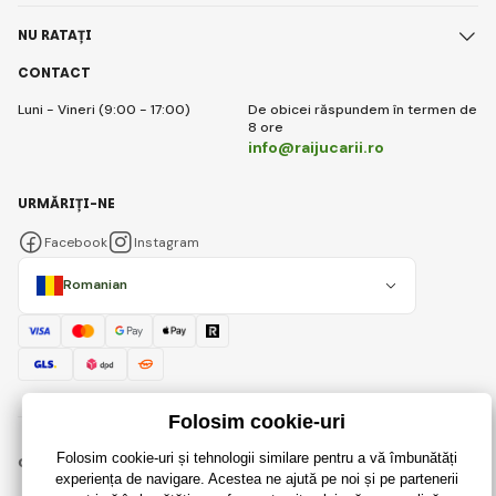
NU RATAȚI
CONTACT
Luni - Vineri (9:00 - 17:00)
De obicei răspundem în termen de
8 ore
info@raijucarii.ro
URMĂRIȚI-NE
Facebook
Instagram
Romanian
© 2018 - 2026 RaiJucării.ro, Toate drepturile rezervate