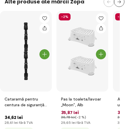
Alte produse ale mărcii Zopa
-2%
-2%
Cataramă pentru
Pas la toaleta/lavoar
Activi
centura de siguranță
„Moon”, Alb
unicor
pentru scaune auto
35
,87 lei
38
,88
DELUXE, Negru
34
,62 lei
36
,78 lei
(-2 %)
39
,84 
28
,61 lei
fără TVA
29
,65 lei
fără TVA
32
,13 l