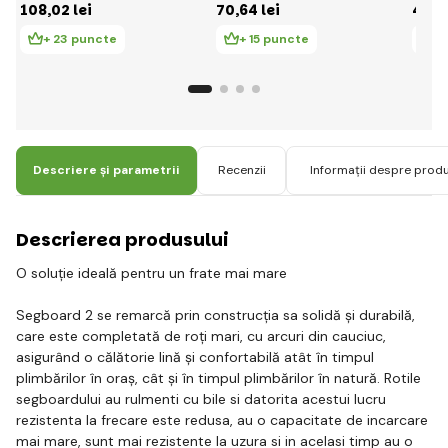
108
,02 lei
70
,64 lei
42
,7
maimuță
+ 23 puncte
+ 15 puncte
+
Descriere și parametrii
Recenzii
Informații despre prod
Descrierea produsului
O soluție ideală pentru un frate mai mare
Segboard 2 se remarcă prin construcția sa solidă și durabilă,
care este completată de roți mari, cu arcuri din cauciuc,
asigurând o călătorie lină și confortabilă atât în timpul
plimbărilor în oraș, cât și în timpul plimbărilor în natură. Rotile
segboardului au rulmenti cu bile si datorita acestui lucru
rezistenta la frecare este redusa, au o capacitate de incarcare
mai mare, sunt mai rezistente la uzura si in acelasi timp au o