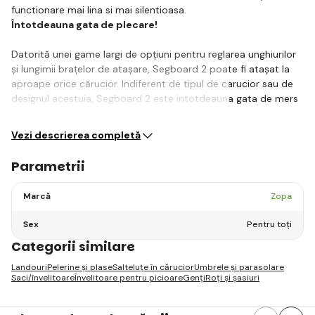
functionare mai lina si mai silentioasa.
Întotdeauna gata de plecare!
Datorită unei game largi de opțiuni pentru reglarea unghiurilor
și lungimii brațelor de atașare, Segboard 2 poate fi atașat la
aproape orice cărucior. Indiferent de tipul de carucior sau de
designul acestuia, Segboard 2 este intotdeauna gata de mers
si…
Vezi descrierea completă
Parametrii
Marcă
Zopa
Sex
Pentru toți
Categorii similare
Landouri
Pelerine și plase
Salteluțe în cărucior
Umbrele și parasolare
Saci/învelitoare
Învelitoare pentru picioare
Genți
Roți și șasiuri