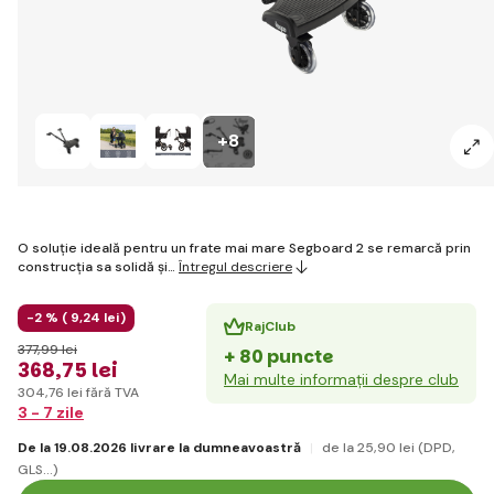
+8
O soluție ideală pentru un frate mai mare Segboard 2 se remarcă prin
construcția sa solidă și…
Întregul descriere
-2 % (
9
,24 lei
)
RajClub
377
,99 lei
+ 80 puncte
368
,75 lei
Mai multe informații despre club
304
,76 lei
fără TVA
3 - 7 zile
De la 19.08.2026 livrare la dumneavoastră
de la 25
,90 lei
(DPD,
GLS...)