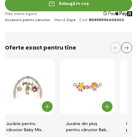
Adaugă în coș
Plăți online sigure
Accesorii pentru carucior
Marcă
Zopa
Cod:
BD8595114406302
Oferte exact pentru tine
Jucărie pentru
Jucărie din pluș
Cearș
cărucior Baby Mix
pentru cărucior Baby
pentr
flori, ursuleți și stele
Mix, hipopotam și
Baby