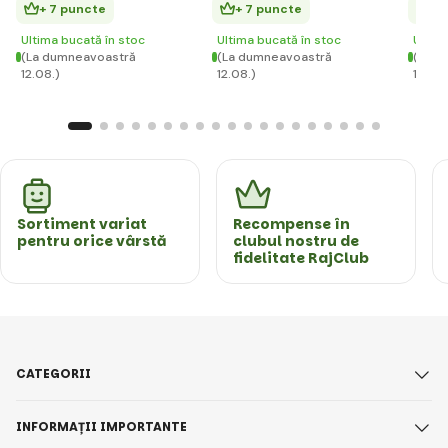
+ 7 puncte
+ 7 puncte
+ 
Ultima bucată în stoc
Ultima bucată în stoc
Ultim
(La dumneavoastră
(La dumneavoastră
(La d
12.08.)
12.08.)
12.08.
Sortiment variat
Recompense în
pentru orice vârstă
clubul nostru de
fidelitate RajClub
CATEGORII
INFORMAȚII IMPORTANTE