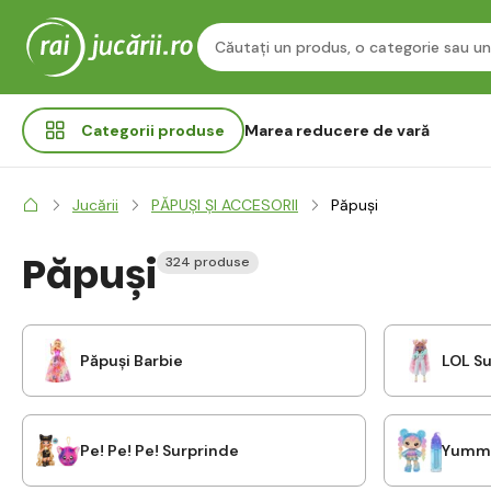
Categorii
produse
Marea reducere de vară
Jucării
PĂPUȘI ȘI ACCESORII
Păpuși
Păpuși
324 produse
Păpuși Barbie
LOL Su
Pe! Pe! Pe! Surprinde
Yummi