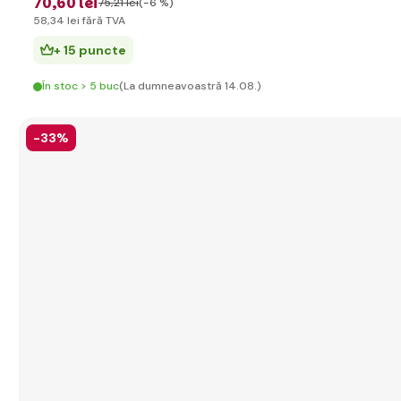
70
,60 lei
75
,21 lei
(-6 %)
58
,34 lei
fără TVA
+ 15 puncte
În stoc > 5 buc
(La dumneavoastră 14.08.)
-33%