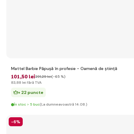
Mattel Barbie Păpușă în profesie - Oamenă de știință
101
,50 lei
291
,29 lei
(-65 %)
83
,88 lei
fără TVA
+ 22 puncte
În stoc > 5 buc
(La dumneavoastră 14.08.)
-6%