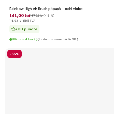
Rainbow High Air Brush păpușă - ochi violet
141
,00 lei
167
,92 lei
(-16 %)
116
,53 lei
fără TVA
+ 30 puncte
Ultimele 4 bucăți
(La dumneavoastră 14.08.)
-65%