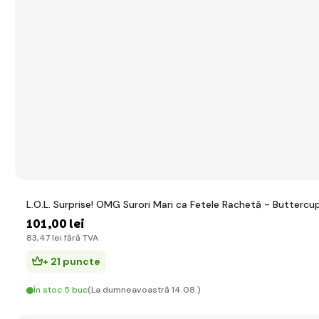
L.O.L. Surprise! OMG Surori Mari ca Fetele Rachetă - Buttercu
101
,00 lei
83
,47 lei
fără TVA
+ 21 puncte
În stoc 5 buc
(La dumneavoastră 14.08.)