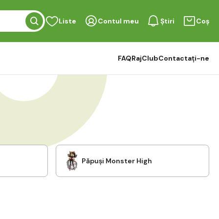
Liste
Contul meu
Știri
Coș
FAQ
RajClub
Contactați-ne
Păpuși Monster High