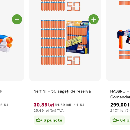
ck
Nerf N1 - 50 săgeți de rezervă
HASBRO -
Comandan
30
,85 lei
299
,00 l
15 %)
54
,69 lei
(-44 %)
25
,49 lei
fără TVA
247
,11 lei
fă
+ 6 puncte
+ 64 