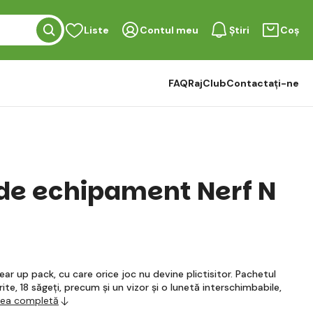
Liste
Contul meu
Știri
Coș
FAQ
RajClub
Contactați-ne
de echipament Nerf N
ear up pack, cu care orice joc nu devine plictisitor. Pachetul
rite, 18 săgeți, precum și un vizor și o lunetă interschimbabile,
erea completă