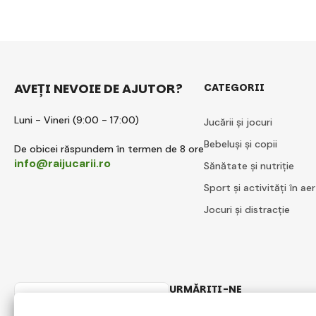
AVEȚI NEVOIE DE AJUTOR?
CATEGORII
Luni - Vineri (9:00 - 17:00)
Jucării și jocuri
Bebeluși și copii
De obicei răspundem în termen de 8 ore
info@raijucarii.ro
Sănătate și nutriție
Sport și activități în aer
Jocuri și distracție
URMĂRIȚI-NE
Romanian