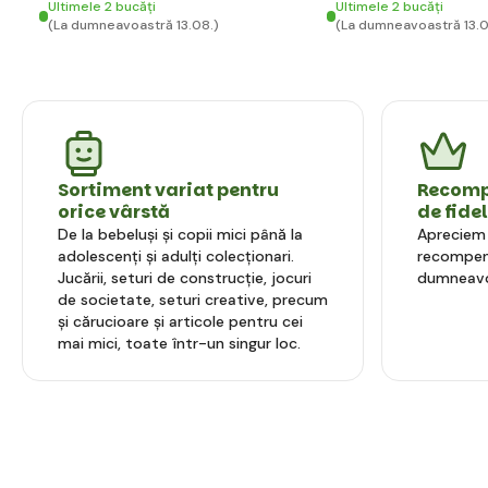
Ultimele 2 bucăți
Ultimele 2 bucăți
(La dumneavoastră 13.08.)
(La dumneavoastră 13.0
Sortiment variat pentru
Recompe
orice vârstă
de fide
De la bebeluși și copii mici până la
Apreciem l
adolescenți și adulți colecționari.
recompens
Jucării, seturi de construcție, jocuri
dumneavo
de societate, seturi creative, precum
și cărucioare și articole pentru cei
mai mici, toate într-un singur loc.