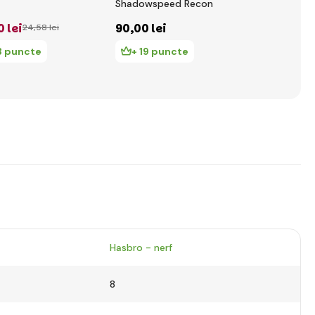
Shadowspeed Recon
LOADOUT C
Galactic
0 lei
90
,00 lei
299
,00 le
24
,58 lei
3 puncte
+ 19 puncte
+ 64 pu
Hasbro - nerf
8