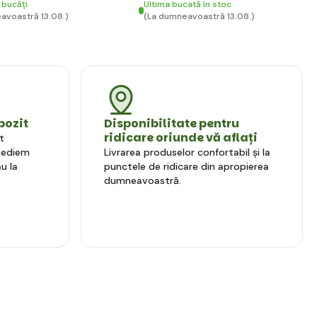
 bucăți
Ultima bucată în stoc
avoastră 13.08.)
(La dumneavoastră 13.08.)
pozit
Disponibilitate pentru
ridicare oriunde vă aflați
t
xpediem
Livrarea produselor confortabil și la
u la
punctele de ridicare din apropierea
dumneavoastră.