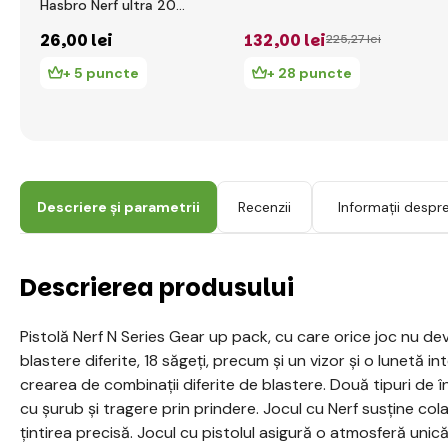
Hasbro Nerf ultra 20
F0040
26
,00 lei
132
,00 lei
225
,27 lei
+ 5 puncte
+ 28 puncte
Descriere și parametrii
Recenzii
Informații despr
Descrierea produsului
Pistolă Nerf N Series Gear up pack, cu care orice joc nu devi
blastere diferite, 18 săgeți, precum și un vizor și o lunetă 
crearea de combinații diferite de blastere. Două tipuri de 
cu șurub și tragere prin prindere. Jocul cu Nerf susține cola
țintirea precisă. Jocul cu pistolul asigură o atmosferă unic