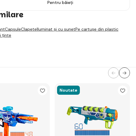
Pentru băieți
imilare
ant
Capsule
Clapete
Iluminat și cu sunet
Pe cartușe din plastic
i ținte
Noutate