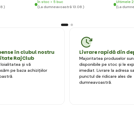
În stoc > 5 buc
Ultimele 2
8.)
(La dumneavoastră 13.08.)
(La dumne
nse în clubul nostru
Livrare rapidă din de
litate RajClub
Majoritatea produselor sun
oialitatea și vă
disponibile pe stoc și le e
ăm pe baza achizițiilor
imediat. Livrare la adresa sa
astră.
punctul de ridicare ales de
dumneavoastră.