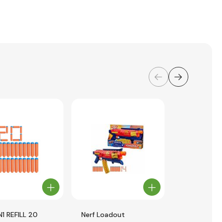
N1 REFILL 20
Nerf Loadout
HASBRO - N