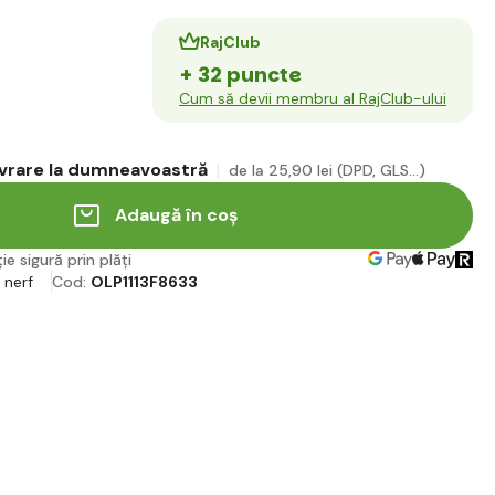
RajClub
+ 32 puncte
Cum să devii membru al RajClub-ului
ivrare la dumneavoastră
de la 25
,90 lei
(DPD, GLS...)
Adaugă în coș
ie sigură prin plăți
 nerf
Cod:
OLP1113F8633