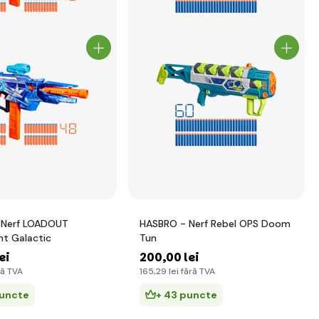
 Nerf LOADOUT
HASBRO - Nerf Rebel OPS Doom
t Galactic
Tun
ei
200
,00 lei
ră TVA
165
,29 lei
fără TVA
puncte
+ 43 puncte