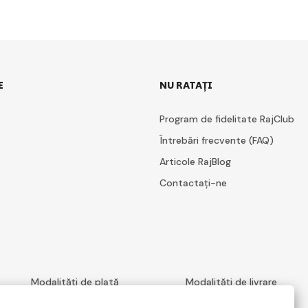
E
NU RATAȚI
Program de fidelitate RajClub
Întrebări frecvente (FAQ)
Articole RajBlog
Contactați-ne
Modalități de plată
Modalități de livrare