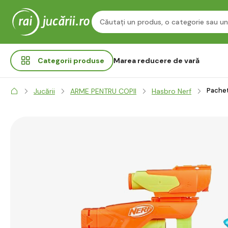
Categorii
produse
Marea reducere de vară
Pachet
Jucării
ARME PENTRU COPII
Hasbro Nerf