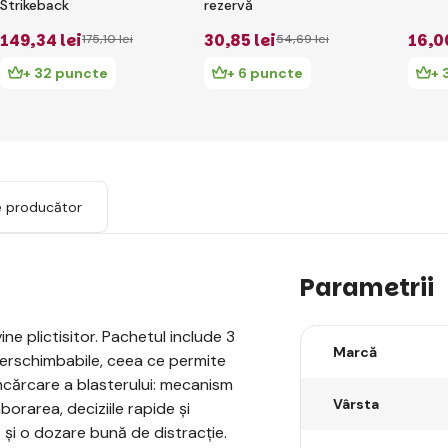
Strikeback
rezervă
149
,34 lei
30
,85 lei
16
,0
175
,10 lei
54
,69 lei
+ 32 puncte
+ 6 puncte
+ 
e producător
Parametrii
ne plictisitor. Pachetul include 3
Marcă
interschimbabile, ceea ce permite
încărcare a blasterului: mecanism
Vârsta
borarea, deciziile rapide și
ă și o dozare bună de distracție.