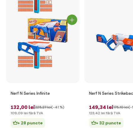
Nerf N Series Infinite
Nerf N Series Strikeba
132
,00 lei
149
,34 lei
225
,27 lei
(-41 %)
175
,10 lei
(-
109
,09 lei
fără TVA
123
,42 lei
fără TVA
+ 28 puncte
+ 32 puncte