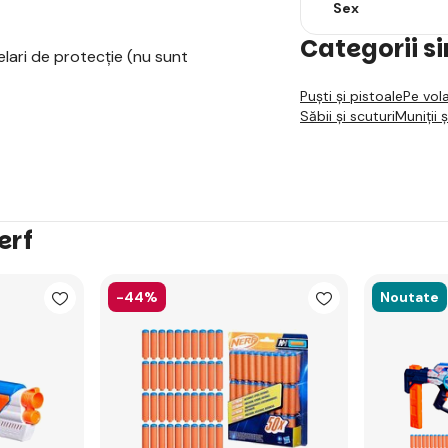
Sex
Categorii s
elari de protecție (nu sunt
Puști și pistoale
Pe vol
Săbii și scuturi
Muniții ș
erf
-44%
Noutate