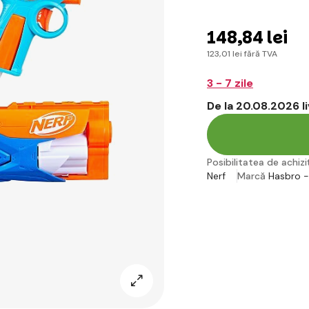
148
,84 lei
123
,01 lei
fără TVA
3 - 7 zile
De la 20.08.2026 l
Posibilitatea de achiziț
Nerf
Marcă
Hasbro -