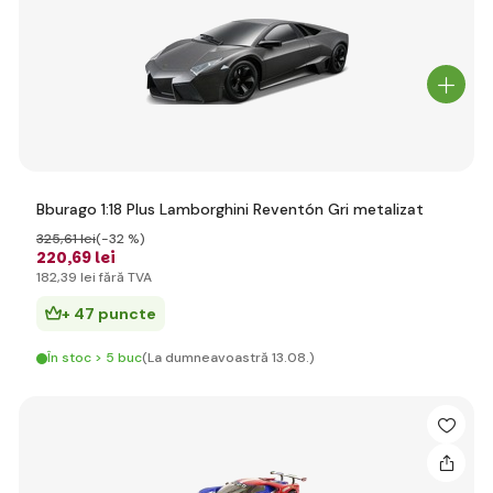
Bburago 1:18 Plus Lamborghini Reventón Gri metalizat
325
,61 lei
(-32 %)
220
,69 lei
182
,39 lei
fără TVA
+ 47 puncte
În stoc > 5 buc
(La dumneavoastră 13.08.)