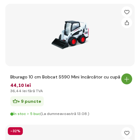
Bburago 10 cm Bobcat S590 Mini încărcător cu cupă
44
,10 lei
36
,44 lei
fără TVA
+ 9 puncte
În stoc > 5 buc
(La dumneavoastră 13.08.)
-32%