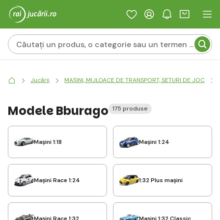
Jucării
MAȘINI, MIJLOACE DE TRANSPORT, SETURI DE JOC
Modele Bburago
175 produse
Mașini 1:18
Mașini 1:24
Mașini Race 1:24
1:32 Plus mașini
Mașini Race 1:32
Mașini 1:32 Classic