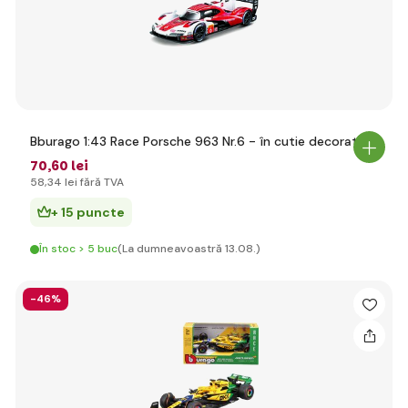
Bburago 1:43 Race Porsche 963 Nr.6 - în cutie decorativă
70
,60 lei
58
,34 lei
fără TVA
+ 15 puncte
În stoc > 5 buc
(La dumneavoastră 13.08.)
-46%