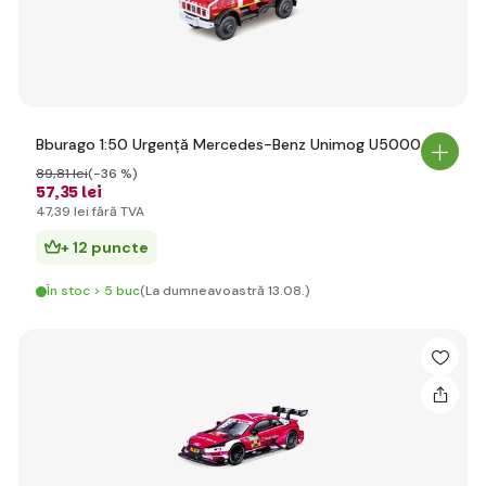
Bburago 1:50 Urgență Mercedes-Benz Unimog U5000
89
,81 lei
(-36 %)
57
,35 lei
47
,39 lei
fără TVA
+ 12 puncte
În stoc > 5 buc
(La dumneavoastră 13.08.)