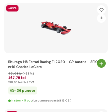
-63%
Bburago 1:18 Ferrari Racing F1 2020 - GP Austria - SF1000
nr.16 Charles LeClerc
451
,03 lei
(-63 %)
167
,75 lei
138
,63 lei
fără TVA
+ 36 puncte
În stoc > 5 buc
(La dumneavoastră 13.08.)