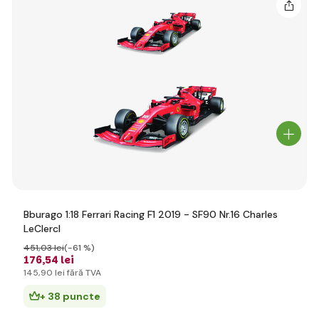
Bburago 1:18 Ferrari Racing F1 2019 - SF90 Nr.16 Charles
LeClercl
451
,03 lei
(-61 %)
176
,54 lei
145
,90 lei
fără TVA
+ 38 puncte