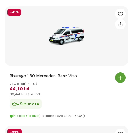
-41%
Bburago 1:50 Mercedes-Benz Vito
74
,75 lei
(-41 %)
44
,10 lei
36
,44 lei
fără TVA
+ 9 puncte
În stoc > 5 buc
(La dumneavoastră 13.08.)
-39%