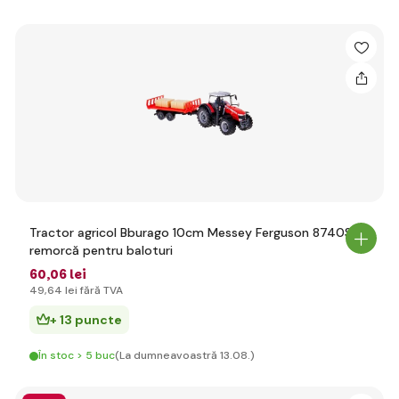
Tractor agricol Bburago 10cm Messey Ferguson 8740S cu
remorcă pentru baloturi
60
,06 lei
49
,64 lei
fără TVA
+ 13 puncte
În stoc > 5 buc
(La dumneavoastră 13.08.)