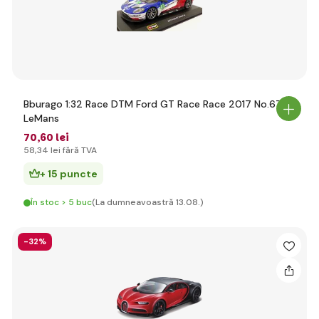
Bburago 1:32 Race DTM Ford GT Race Race 2017 No.67
LeMans
70
,60 lei
58
,34 lei
fără TVA
+ 15 puncte
În stoc > 5 buc
(La dumneavoastră 13.08.)
-32%