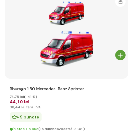
Bburago 1:50 Mercedes-Benz Sprinter
74
,75 lei
(-41 %)
44
,10 lei
36
,44 lei
fără TVA
+ 9 puncte
În stoc > 5 buc
(La dumneavoastră 13.08.)