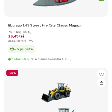
Bburago 1:43 Street Fire City Chioșc Magazin
76
,61 lei
(-65 %)
26
,45 lei
21
,86 lei
fără TVA
+ 5 puncte
În stoc > 5 buc
(La dumneavoastră 13.08.)
-39%