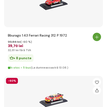
Bburago 1:43 Ferrari Racing 312 P 1972
99
,84 lei
(-60 %)
39
,70 lei
32
,81 lei
fără TVA
+ 8 puncte
În stoc > 5 buc
(La dumneavoastră 13.08.)
-60%