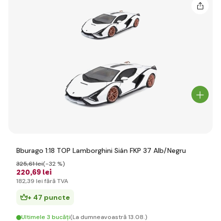
Bburago 1:18 TOP Lamborghini Sián FKP 37 Alb/Negru
325
,61 lei
(-32 %)
220
,69 lei
182
,39 lei
fără TVA
+ 47 puncte
Ultimele 3 bucăți
(La dumneavoastră 13.08.)