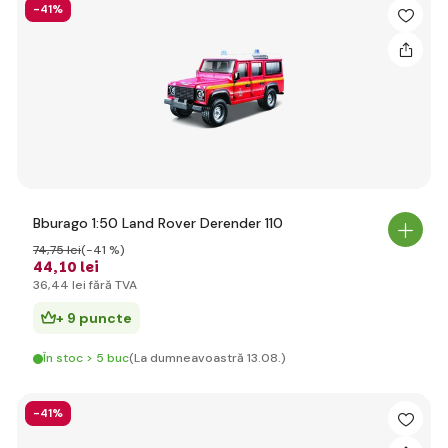
-41%
Bburago 1:50 Land Rover Derender 110
74
,75 lei
(-41 %)
44
,10 lei
36
,44 lei
fără TVA
+ 9 puncte
În stoc > 5 buc
(La dumneavoastră 13.08.)
-41%