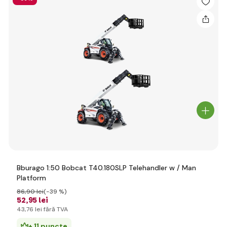
Bburago 1:50 Bobcat T40.180SLP Telehandler w / Man
Platform
86
,90 lei
(-39 %)
52
,95 lei
43
,76 lei
fără TVA
+ 11 puncte