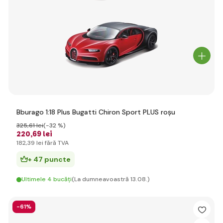
Bburago 1:18 Plus Bugatti Chiron Sport PLUS roșu
325
,61 lei
(-32 %)
220
,69 lei
182
,39 lei
fără TVA
+ 47 puncte
Ultimele 4 bucăți
(La dumneavoastră 13.08.)
-61%