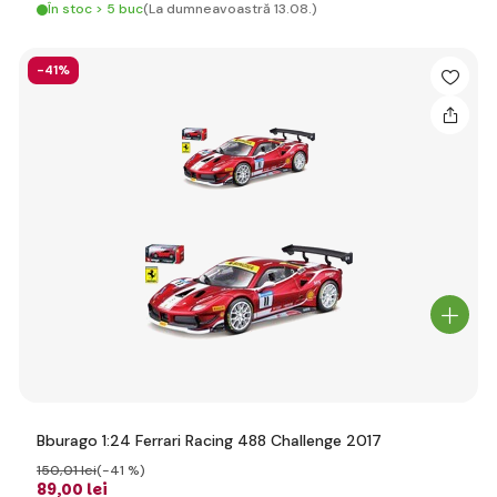
În stoc > 5 buc
(La dumneavoastră 13.08.)
-41%
Bburago 1:24 Ferrari Racing 488 Challenge 2017
150
,01 lei
(-41 %)
89
,00 lei