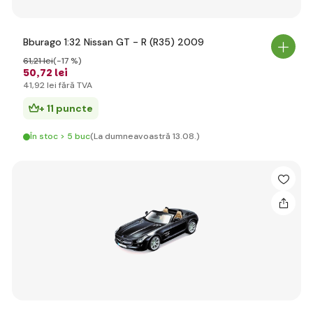
Bburago 1:32 Nissan GT - R (R35) 2009
61
,21 lei
(-17 %)
50
,72 lei
41
,92 lei
fără TVA
+ 11 puncte
În stoc > 5 buc
(La dumneavoastră 13.08.)