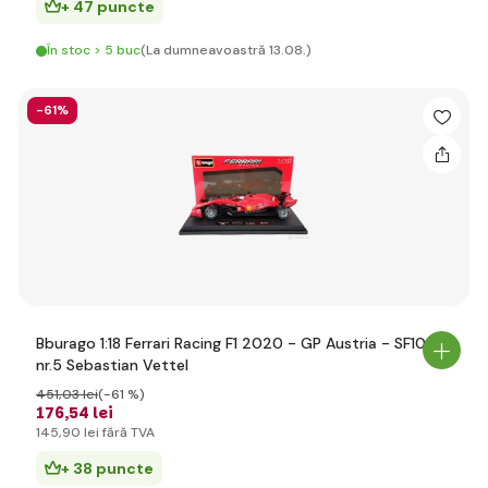
+ 47 puncte
În stoc > 5 buc
(La dumneavoastră 13.08.)
-61%
Bburago 1:18 Ferrari Racing F1 2020 - GP Austria - SF1000
nr.5 Sebastian Vettel
451
,03 lei
(-61 %)
176
,54 lei
145
,90 lei
fără TVA
+ 38 puncte