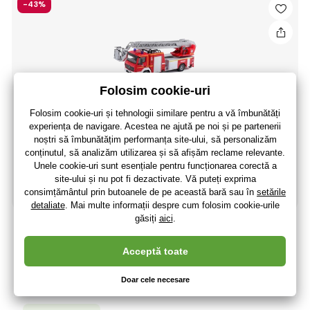
-43%
Bburago 1:50 Urgenta Mercedes Benz Atego Magirus DLK
23/12
99
,84 lei
(-43 %)
57
,35 lei
47
,39 lei
fără TVA