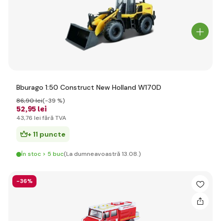
Bburago 1:50 Construct New Holland W170D
86
,90 lei
(-39 %)
52
,95 lei
43
,76 lei
fără TVA
+ 11 puncte
În stoc > 5 buc
(La dumneavoastră 13.08.)
-36%