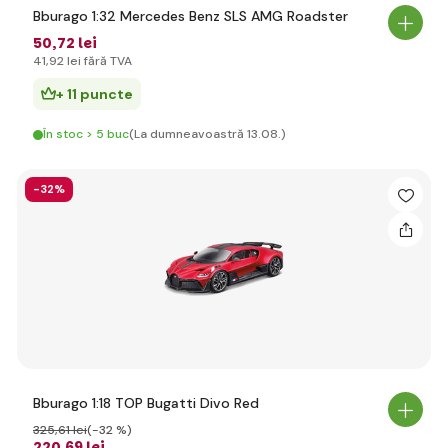
Bburago 1:32 Mercedes Benz SLS AMG Roadster
50
,72 lei
41
,92 lei
fără TVA
+ 11 puncte
În stoc > 5 buc
(La dumneavoastră 13.08.)
-32%
Bburago 1:18 TOP Bugatti Divo Red
325
,61 lei
(-32 %)
220
,69 lei