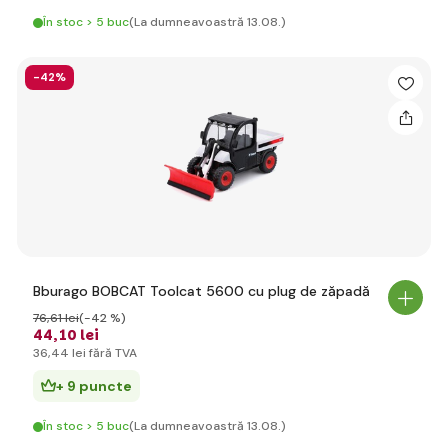
În stoc > 5 buc
(La dumneavoastră 13.08.)
-42%
Bburago BOBCAT Toolcat 5600 cu plug de zăpadă
76
,61 lei
(-42 %)
44
,10 lei
36
,44 lei
fără TVA
+ 9 puncte
În stoc > 5 buc
(La dumneavoastră 13.08.)