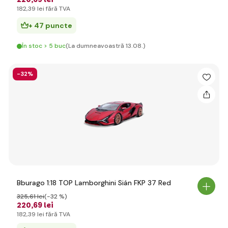
182
,39 lei
fără TVA
+ 47 puncte
În stoc > 5 buc
(La dumneavoastră 13.08.)
-32%
Bburago 1:18 TOP Lamborghini Sián FKP 37 Red
325
,61 lei
(-32 %)
220
,69 lei
182
,39 lei
fără TVA