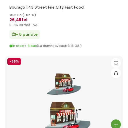
Bburago 1:43 Street Fire City Fast Food
76
,61 lei
(-65 %)
26
,45 lei
21
,86 lei
fără TVA
+ 5 puncte
În stoc > 5 buc
(La dumneavoastră 13.08.)
-65%