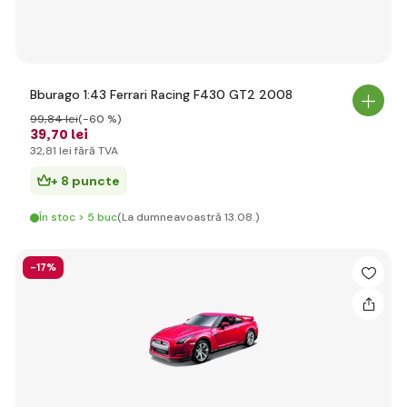
Bburago 1:43 Ferrari Racing F430 GT2 2008
99
,84 lei
(-60 %)
39
,70 lei
32
,81 lei
fără TVA
+ 8 puncte
În stoc > 5 buc
(La dumneavoastră 13.08.)
-17%