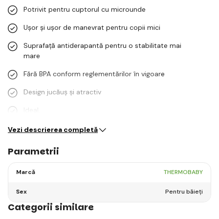
Potrivit pentru cuptorul cu microunde
Ușor și ușor de manevrat pentru copii mici
Suprafață antiderapantă pentru o stabilitate mai
mare
Fără BPA conform reglementărilor în vigoare
Design jucăuș și atractiv
Ideal…
Vezi descrierea completă
Parametrii
Marcă
THERMOBABY
Sex
Pentru băieți
Categorii similare