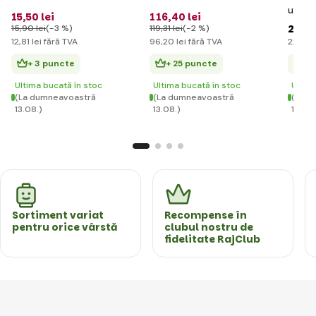
unică 
15
,50 lei
116
,40 lei
albă
27
,09
15
,90 lei
(-3 %)
119
,31 lei
(-2 %)
12
,81 lei
fără TVA
96
,20 lei
fără TVA
22
,39 l
+ 3 puncte
+ 25 puncte
+ 
Ultima bucată în stoc
Ultima bucată în stoc
Ultim
(La dumneavoastră
(La dumneavoastră
(La d
13.08.)
13.08.)
13.08.
Sortiment variat
Recompense în
pentru orice vârstă
clubul nostru de
fidelitate RajClub