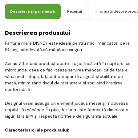
Descriere și parametrii
Recenzii
Informații despre prod
Descrierea produsului
Farfuria mare DISNEY este ideală pentru micii mâncători de la
10 luni, care învață să mănânce singuri.
Această farfurie practică poate fi ușor încălzită în cuptorul cu
microunde, ceea ce facilitează servirea mâncării calde fără a
vărsa inutil. Suprafața antiderapantă asigură stabilitate pe
masă, minimizând riscul de răsturnare și sprijinind hrănirea
confortabilă.
Designul vesel adaugă un element jucăuș mesei și motivează
copilul să mănânce. În plus, farfuria este fabricată din plastic
sigur, fără BPA și respectă normele de siguranță actuale.
Caracteristici ale produsului: