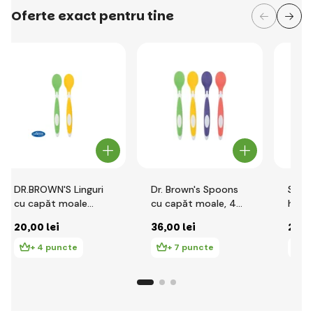
Oferte exact pentru tine
DR.BROWN'S Linguri
Dr. Brown's Spoons
Set d
cu capăt moale
cu capăt moale, 4
husă,
2buc / culoare
buc 4M+
20
,00 lei
36
,00 lei
29
,6
galben și verde
+ 4 puncte
+ 7 puncte
+