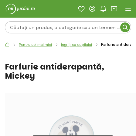
Farfurie antiderap
Pentru cei mai mici
Îngrijirea copilului
Farfurie antiderapantă,
Mickey