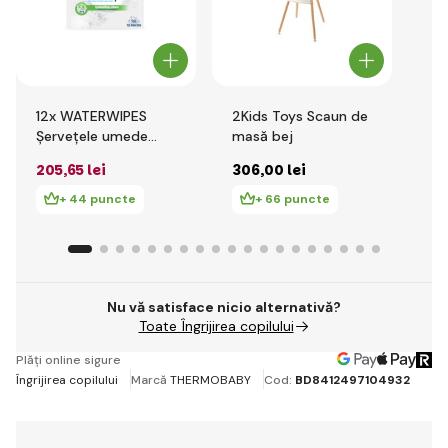
12x WATERWIPES
2Kids Toys Scaun de
6x
Șervețele umede
masă bej
Șe
Hydrating clean fără
So
205
,65 lei
306
,00 lei
11
plastic 60 buc ( 720
pl
buc )
bu
+ 44 puncte
+ 66 puncte
Nu vă satisface nicio alternativă?
Toate Îngrijirea copilului
Plăți online sigure
Îngrijirea copilului
Marcă
THERMOBABY
Cod:
BD8412497104932