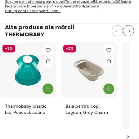
Scaune de luat masa pentru copii
Tetine și suzete
Biberon sticlă
Cănuțe
Încălzitoare biberoane și mixere
Bavete
Sterilizatoare
Cutii și containere pentru copii
Alte produse ale mărcii
THERMOBABY
-3%
-2%
Thermobaby plastic
Baia pentru copii
bib, Peacock adânc
Lagoon, Grey Charm
Pernă