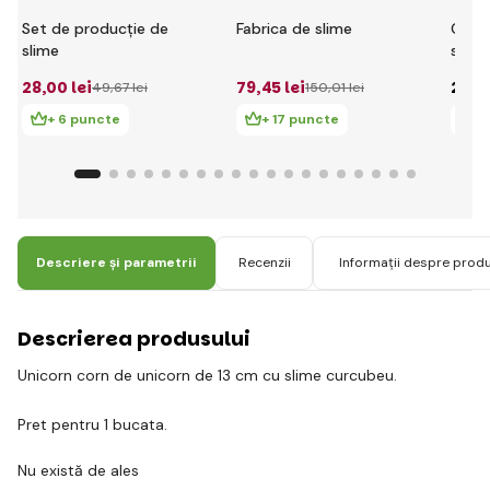
Set de producție de
Fabrica de slime
Glibb
slime
subți
străl
28
,00 lei
79
,45 lei
29
,0
49
,67 lei
150
,01 lei
+ 6 puncte
+ 17 puncte
+
Descriere și parametrii
Recenzii
Informații despre prod
Descrierea produsului
Unicorn corn de unicorn de 13 cm cu slime curcubeu.
Pret pentru 1 bucata.
Nu există de ales