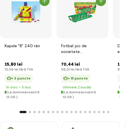
Kapsle "8" 240 rán
Fotbal joc de
Dinow
societate
ecloz
plastic/metal
în cut
15
,80 lei
70
,44 lei
10
,29
13
,06 lei
fără TVA
58
,21 lei
fără TVA
8
,50 le
+ 3 puncte
+ 15 puncte
+ 
În stoc > 5 buc
Ultimele 2 bucăți
În st
(La dumneavoastră
(La dumneavoastră
(La d
13.08.)
13.08.)
13.08.