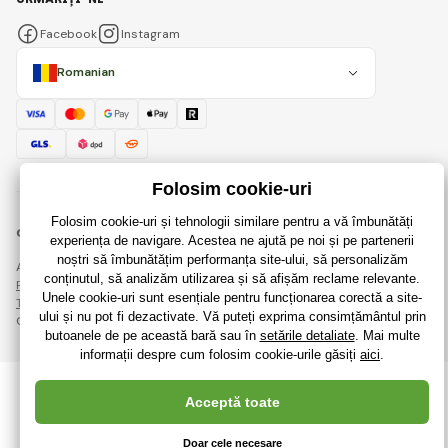
Facebook
Instagram
Romanian
© 2018 - 2026 RaiJucării.ro, Toate drepturile rezervate
Această pagină este protejată prin reCAPTCHA și se aplică
Regulile de protecție a datelor personale
companiile Google și ale lor
Termeni și condiții
.
Crearea de magazine online eficiente de la
RIESENIA