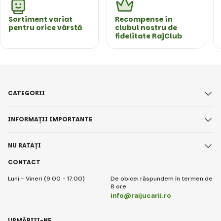
Sortiment variat
Recompense în
pentru orice vârstă
clubul nostru de
fidelitate RajClub
CATEGORII
INFORMAȚII IMPORTANTE
NU RATAȚI
CONTACT
Luni - Vineri (9:00 - 17:00)
De obicei răspundem în termen de
8 ore
info@raijucarii.ro
URMĂRIȚI-NE