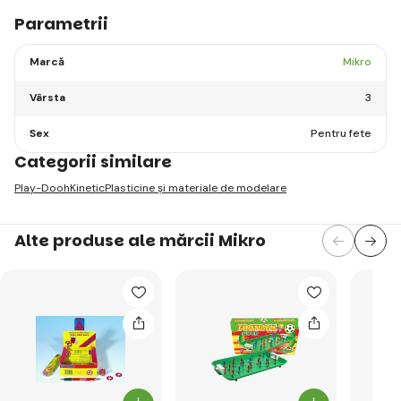
Parametrii
Marcă
Mikro
Vârsta
3
Sex
Pentru fete
Categorii similare
Play-Dooh
Kinetic
Plasticine și materiale de modelare
Alte produse ale mărcii Mikro