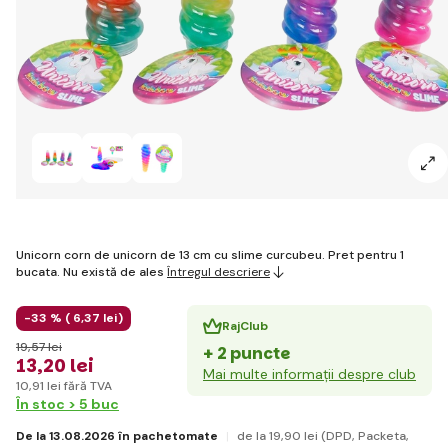
Unicorn corn de unicorn de 13 cm cu slime curcubeu. Pret pentru 1
bucata. Nu există de ales
Întregul descriere
-33 % (
6
,37 lei
)
RajClub
19
,57 lei
+ 2 puncte
13
,20 lei
Mai multe informații despre club
10
,91 lei
fără TVA
În stoc > 5 buc
De la 13.08.2026 în pachetomate
de la 19
,90 lei
(DPD, Packeta,