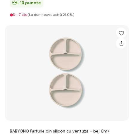
+ 13 puncte
3 - 7 zile
(La dumneavoastră 21.08.)
BABYONO Farfurie din silicon cu ventuză - bej 6m+