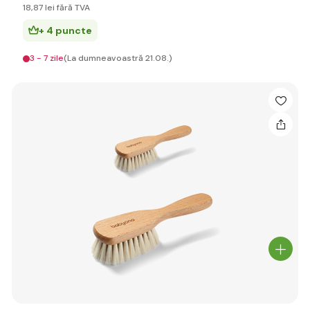
18
,87 lei
fără TVA
+ 4 puncte
3 - 7 zile
(La dumneavoastră 21.08.)