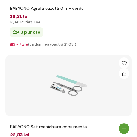
BABYONO Agrafă suzetă 0 m+ verde
16
,31 lei
13
,48 lei
fără TVA
+ 3 puncte
3 - 7 zile
(La dumneavoastră 21.08.)
BABYONO Set manichiura copii menta
22
,83 lei