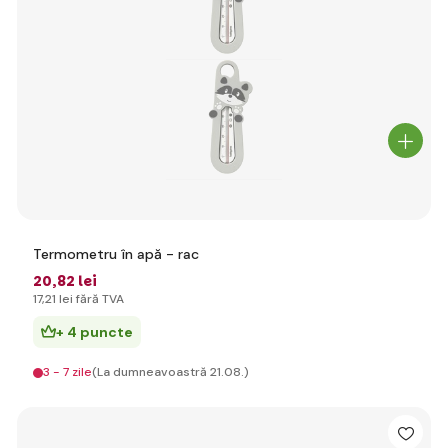
Termometru în apă - rac
20
,82 lei
17
,21 lei
fără TVA
+ 4 puncte
3 - 7 zile
(La dumneavoastră 21.08.)