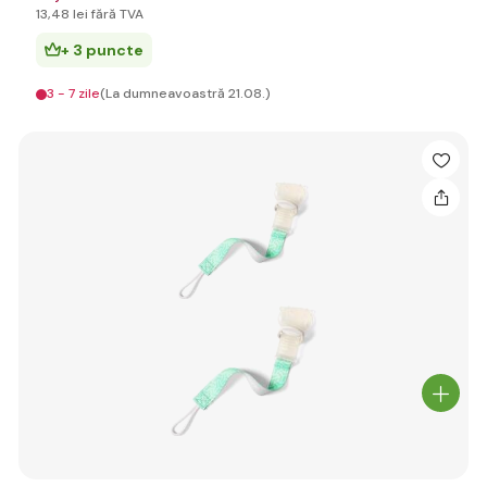
13
,48 lei
fără TVA
+ 3 puncte
3 - 7 zile
(La dumneavoastră 21.08.)