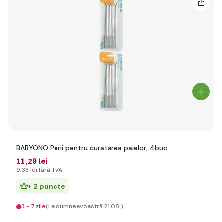
BABYONO Perii pentru curatarea paielor, 4buc
11
,29 lei
9
,33 lei
fără TVA
+ 2 puncte
3 - 7 zile
(La dumneavoastră 21.08.)