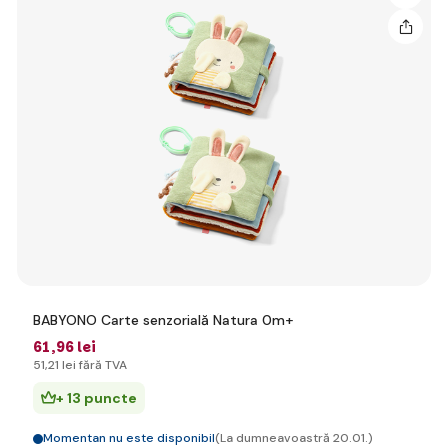
BABYONO Carte senzorială Natura 0m+
61
,96 lei
51
,21 lei
fără TVA
+ 13 puncte
Momentan nu este disponibil
(La dumneavoastră 20.01.)