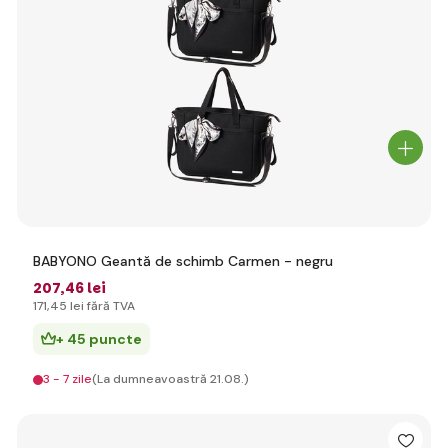
BABYONO Geantă de schimb Carmen - negru
207
,46 lei
171
,45 lei
fără TVA
+ 45 puncte
3 - 7 zile
(La dumneavoastră 21.08.)