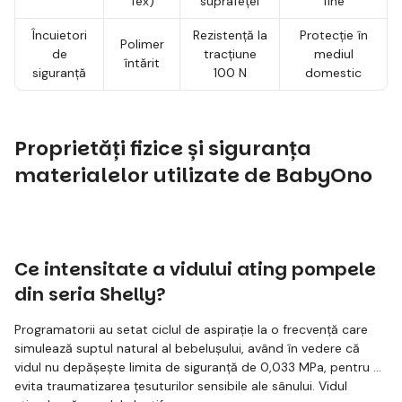
Tex)
suprafeței
fine
Încuietori
Rezistență la
Protecție în
Polimer
de
tracțiune
mediul
întărit
siguranță
100 N
domestic
Proprietăți fizice și siguranța
materialelor utilizate de BabyOno
Ce intensitate a vidului ating pompele
din seria Shelly?
Programatorii au setat ciclul de aspirație la o frecvență care
simulează suptul natural al bebelușului, având în vedere că
vidul nu depășește limita de siguranță de 0,033 MPa, pentru a
evita traumatizarea țesuturilor sensibile ale sânului. Vidul