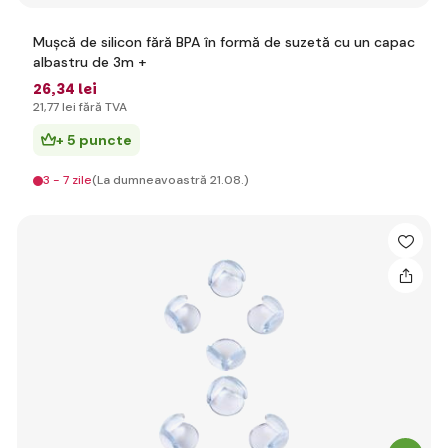
Mușcă de silicon fără BPA în formă de suzetă cu un capac
albastru de 3m +
26
,34 lei
21
,77 lei
fără TVA
+ 5 puncte
3 - 7 zile
(La dumneavoastră 21.08.)