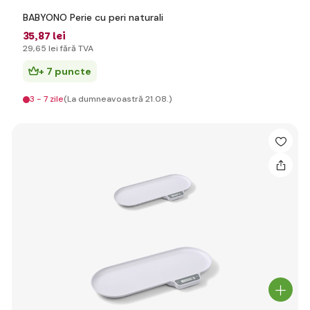
BABYONO Perie cu peri naturali
35
,87 lei
29
,65 lei
fără TVA
+ 7 puncte
3 - 7 zile
(La dumneavoastră 21.08.)