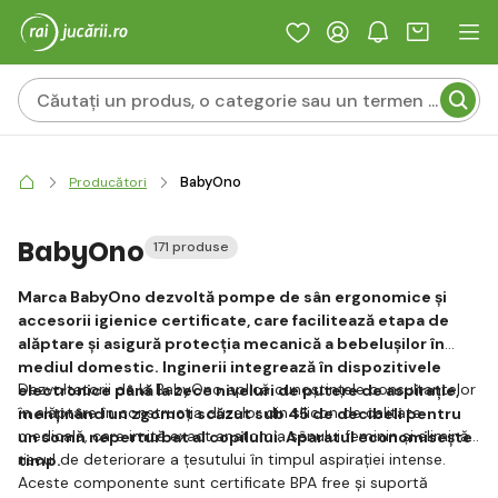
BabyOno
Producători
BabyOno
171 produse
Marca BabyOno dezvoltă pompe de sân ergonomice și
accesorii igienice certificate, care facilitează etapa de
alăptare și asigură protecția mecanică a bebelușilor în
mediul domestic. Inginerii integrează în dispozitivele
Dezvoltatorii de la BabyOno aplică cunoștințele consultantelor
electronice până la zece niveluri de putere de aspirație,
în alăptare în construcția duzelor din silicon de calitate
menținând un zgomot scăzut sub 45 de decibeli pentru
medicală, care imită exact anatomia sânului feminin și elimină
un somn neperturbat al copilului. Aparatul economisește
riscul de deteriorare a țesutului în timpul aspirației intense.
timp.
Aceste componente sunt certificate BPA free și suportă