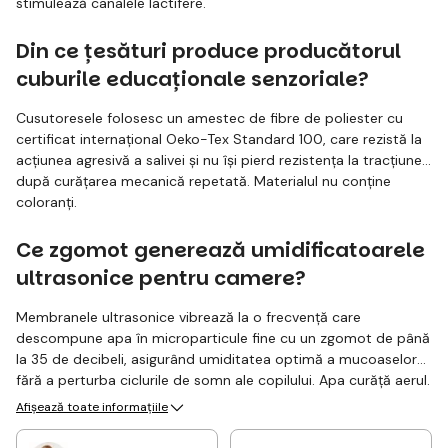
stimulează canalele lactifere.
Din ce țesături produce producătorul
cuburile educaționale senzoriale?
Cusutoresele folosesc un amestec de fibre de poliester cu
certificat internațional Oeko-Tex Standard 100, care rezistă la
acțiunea agresivă a salivei și nu își pierd rezistența la tracțiune
după curățarea mecanică repetată. Materialul nu conține
coloranți.
Ce zgomot generează umidificatoarele
ultrasonice pentru camere?
Membranele ultrasonice vibrează la o frecvență care
descompune apa în microparticule fine cu un zgomot de până
la 35 de decibeli, asigurând umiditatea optimă a mucoaselor
fără a perturba ciclurile de somn ale copilului. Apa curăță aerul.
Afișează toate informațiile