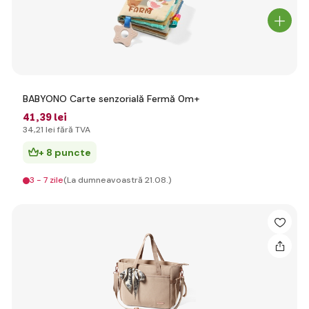
BABYONO Carte senzorială Fermă 0m+
41
,39 lei
34
,21 lei
fără TVA
+ 8 puncte
3 - 7 zile
(La dumneavoastră 21.08.)