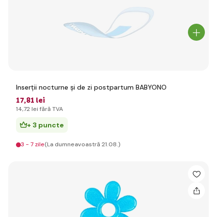
Inserții nocturne și de zi postpartum BABYONO
17
,81 lei
14
,72 lei
fără TVA
+ 3 puncte
3 - 7 zile
(La dumneavoastră 21.08.)