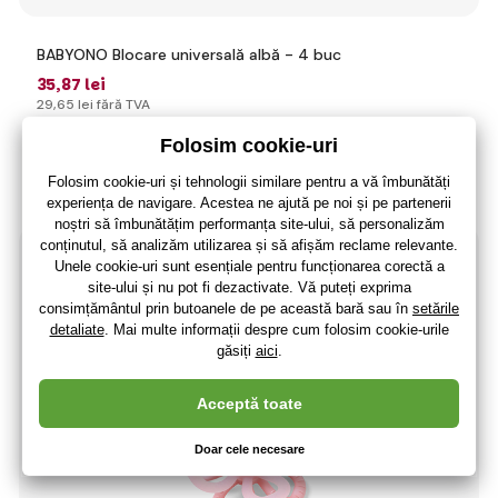
BABYONO Blocare universală albă - 4 buc
35
,87 lei
29
,65 lei
fără TVA
+ 7 puncte
Momentan nu este disponibil
(La dumneavoastră 20.01.)