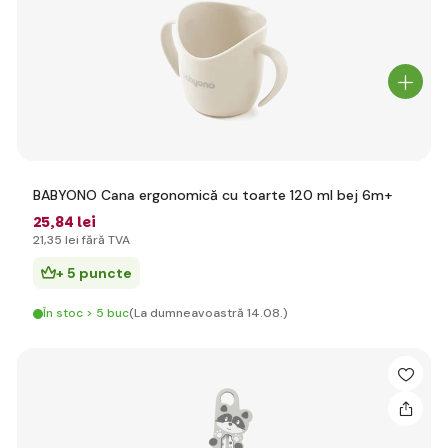
BABYONO Cana ergonomică cu toarte 120 ml bej 6m+
25
,84 lei
21
,35 lei
fără TVA
+ 5 puncte
În stoc > 5 buc
(La dumneavoastră 14.08.)