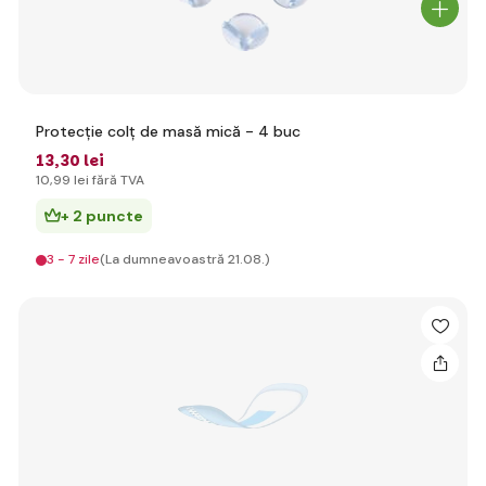
Protecție colț de masă mică - 4 buc
13
,30 lei
10
,99 lei
fără TVA
+ 2 puncte
3 - 7 zile
(La dumneavoastră 21.08.)