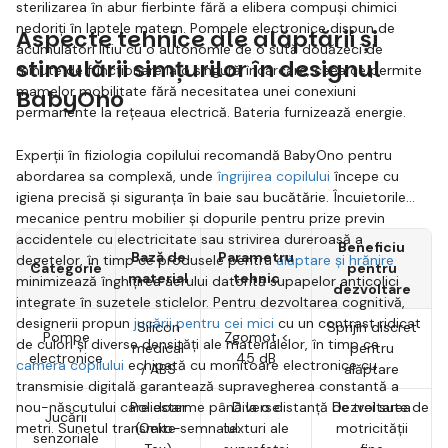
sterilizarea în abur fierbinte fără a elibera compuși chimici
nedoriți în laptele matern. Pompele electronice dispun de
Aspecte tehnice ale alăptării și
acumulatori litiu cu o autonomie de o sută douăzeci de
stimulării simțurilor în designul
minute de funcționare la o singură încărcare, ceea ce permite
mamelor mobilitate fără necesitatea unei conexiuni
BabyOno
permanente la rețeaua electrică. Bateria furnizează energie.
Experții în fiziologia copilului recomandă BabyOno pentru
abordarea sa complexă, unde
îngrijirea copilului
începe cu
igiena precisă și siguranța în baie sau bucătărie. Încuietorile
mecanice pentru mobilier și dopurile pentru prize previn
accidentele cu electricitate sau strivirea dureroasă a
Beneficiu
Bază de
Parametru
degetelor, în timp ce produsele pentru
alăptare și hrănire
Categorie
pentru
material
tehnic
minimizează înghițirea aerului datorită supapelor anticolici
dezvoltare
integrate în suzetele sticlelor. Pentru dezvoltarea cognitivă,
designerii propun
jucării pentru cei mici
cu un contrast ridicat
Silicon
Sprijin discret
Pompe
Zgomot <
de culori și diverse densități ale materialelor, în timp ce
medical
pentru
electronice
45 dB
camera copilului
echipată cu monitoare electronice cu
/ ABS
alăptare
transmisie digitală garantează supravegherea constantă a
nou-născutului care doarme până la o distanță de trei sute de
Poliester
Diverse
Dezvoltarea
Jucării
metri. Sunetul transmite semnalul.
(Oeko-
texturi ale
motricității
senzoriale