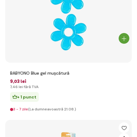
BABYONO Blue gel mușcătură
9
,03 lei
7
,46 lei
fără TVA
+ 1 punct
3 - 7 zile
(La dumneavoastră 21.08.)